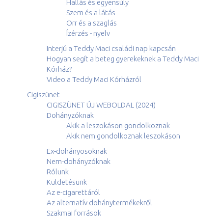
Hallás és egyensúly
Szem és a látás
Orr és a szaglás
Ízérzés - nyelv
Interjú a Teddy Maci családi nap kapcsán
Hogyan segít a beteg gyerekeknek a Teddy Maci
Kórház?
Video a Teddy Maci Kórházról
Cigiszünet
CIGISZÜNET ÚJ WEBOLDAL (2024)
Dohányzóknak
Akik a leszokáson gondolkoznak
Akik nem gondolkoznak leszokáson
Ex-dohányosoknak
Nem-dohányzóknak
Rólunk
Küldetésünk
Az e-cigarettáról
Az alternatív dohánytermékekről
Szakmai források