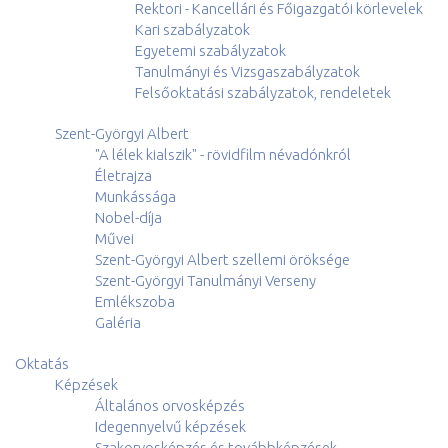
Rektori - Kancellári és Főigazgatói körlevelek
Kari szabályzatok
Egyetemi szabályzatok
Tanulmányi és Vizsgaszabályzatok
Felsőoktatási szabályzatok, rendeletek
Szent-Györgyi Albert
"A lélek kialszik" - rövidfilm névadónkról
Életrajza
Munkássága
Nobel-díja
Művei
Szent-Györgyi Albert szellemi öröksége
Szent-Györgyi Tanulmányi Verseny
Emlékszoba
Galéria
Oktatás
Képzések
Általános orvosképzés
Idegennyelvű képzések
Szakorvosképzés és továbbképzések