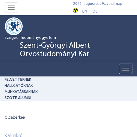
2026. augusztus 9., vasárnap
Toggle
EN
DE
navigation
Szegedi Tudományegyetem
Szent-Györgyi Albert
Orvostudományi Kar
Toggl
navig
FELVETTEKNEK
HALLGATÓKNAK
MUNKATÁRSAKNAK
SZOTE ALUMNI
Oldaltérkép
Karunkról