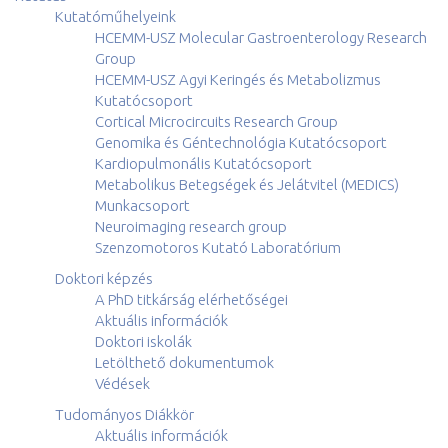
Kutatóműhelyeink
HCEMM-USZ Molecular Gastroenterology Research
Group
HCEMM-USZ Agyi Keringés és Metabolizmus
Kutatócsoport
Cortical Microcircuits Research Group
Genomika és Géntechnológia Kutatócsoport
Kardiopulmonális Kutatócsoport
Metabolikus Betegségek és Jelátvitel (MEDICS)
Munkacsoport
Neuroimaging research group
Szenzomotoros Kutató Laboratórium
Doktori képzés
A PhD titkárság elérhetőségei
Aktuális információk
Doktori iskolák
Letölthető dokumentumok
Védések
Tudományos Diákkör
Aktuális információk