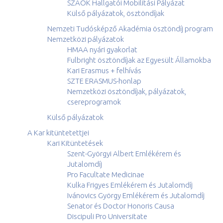
SZAOK Hallgatói Mobilitási Pályázat
Külső pályázatok, ösztöndíjak
Nemzeti Tudósképző Akadémia ösztöndíj program
Nemzetközi pályázatok
HMAA nyári gyakorlat
Fulbright ösztöndíjak az Egyesült Államokba
Kari Erasmus + felhívás
SZTE ERASMUS-honlap
Nemzetközi ösztöndíjak, pályázatok,
csereprogramok
Külső pályázatok
A Kar kitüntetettjei
Kari Kitüntetések
Szent-Györgyi Albert Emlékérem és
Jutalomdíj
Pro Facultate Medicinae
Kulka Frigyes Emlékérem és Jutalomdíj
Ivánovics György Emlékérem és Jutalomdíj
Senator és Doctor Honoris Causa
Discipuli Pro Universitate