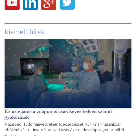
Kiemelt hírek
Ez az eljárás a világon is csak kevés helyen számít
gyakorinak
A Szegedi Tudományegyetem Idegsebészeti Klinikáján hazánkban
elsőként vált rutinszerű beavatkozássá az endoszkópos gerincműtét.