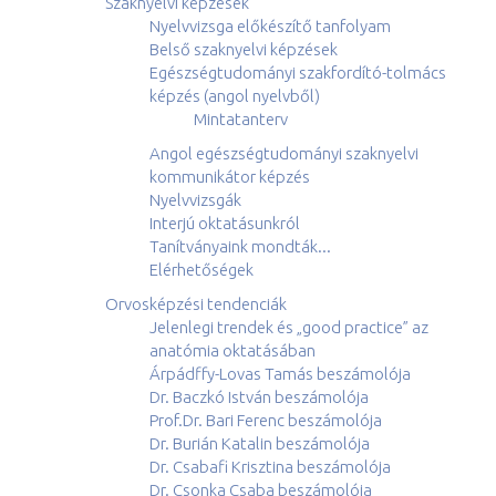
Szaknyelvi képzések
Nyelvvizsga előkészítő tanfolyam
Belső szaknyelvi képzések
Egészségtudományi szakfordító-tolmács
képzés (angol nyelvből)
Mintatanterv
Angol egészségtudományi szaknyelvi
kommunikátor képzés
Nyelvvizsgák
Interjú oktatásunkról
Tanítványaink mondták...
Elérhetőségek
Orvosképzési tendenciák
Jelenlegi trendek és „good practice” az
anatómia oktatásában
Árpádffy-Lovas Tamás beszámolója
Dr. Baczkó István beszámolója
Prof.Dr. Bari Ferenc beszámolója
Dr. Burián Katalin beszámolója
Dr. Csabafi Krisztina beszámolója
Dr. Csonka Csaba beszámolója