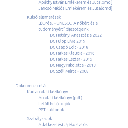
Apáthy István Emlékérem és Jutalomdíj
Jancsó Miklós Emlékérem és Jutalomdíj
Külső elismerések
„L’Oréal – UNESCO A nőkért és a
tudományért” díjazottjaink
Dr. Hetényi Anasztázia 2022
Dr. Fülöp Lívia 2019
Dr. Csapó Edit - 2018
Dr. Farkas Klaudia - 2016
Dr. Farkas Eszter - 2015
Dr. Nagy Nikoletta - 2013
Dr. Széll Márta - 2008
Dokumentumtár
Kari arculati kézikönyv
Arculati kézikönyv (pdf)
Letölthető logók
PPT sablonok
Szabályzatok
Adatkezelési tájékoztatók