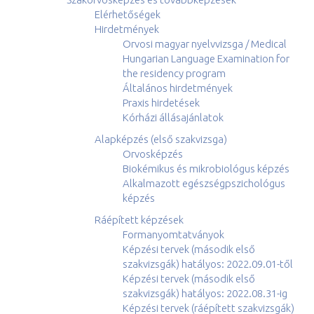
Elérhetőségek
Hirdetmények
Orvosi magyar nyelvvizsga / Medical
Hungarian Language Examination for
the residency program
Általános hirdetmények
Praxis hirdetések
Kórházi állásajánlatok
Alapképzés (első szakvizsga)
Orvosképzés
Biokémikus és mikrobiológus képzés
Alkalmazott egészségpszichológus
képzés
Ráépített képzések
Formanyomtatványok
Képzési tervek (második első
szakvizsgák) hatályos: 2022.09.01-től
Képzési tervek (második első
szakvizsgák) hatályos: 2022.08.31-ig
Képzési tervek (ráépített szakvizsgák)