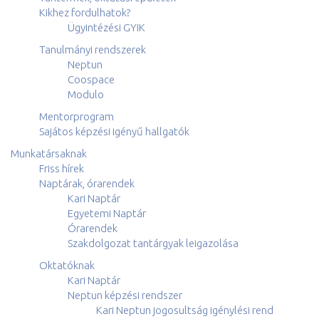
Kikhez fordulhatok?
Ügyintézési GYIK
Tanulmányi rendszerek
Neptun
Coospace
Modulo
Mentorprogram
Sajátos képzési igényű hallgatók
Munkatársaknak
Friss hírek
Naptárak, órarendek
Kari Naptár
Egyetemi Naptár
Órarendek
Szakdolgozat tantárgyak leigazolása
Oktatóknak
Kari Naptár
Neptun képzési rendszer
Kari Neptun jogosultság igénylési rend