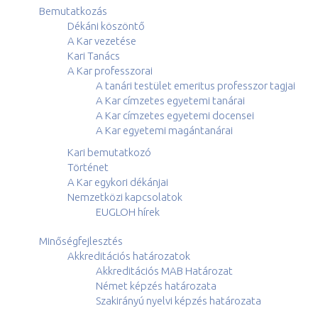
Bemutatkozás
Dékáni köszöntő
A Kar vezetése
Kari Tanács
A Kar professzorai
A tanári testület emeritus professzor tagjai
A Kar címzetes egyetemi tanárai
A Kar címzetes egyetemi docensei
A Kar egyetemi magántanárai
Kari bemutatkozó
Történet
A Kar egykori dékánjai
Nemzetközi kapcsolatok
EUGLOH hírek
Minőségfejlesztés
Akkreditációs határozatok
Akkreditációs MAB Határozat
Német képzés határozata
Szakirányú nyelvi képzés határozata