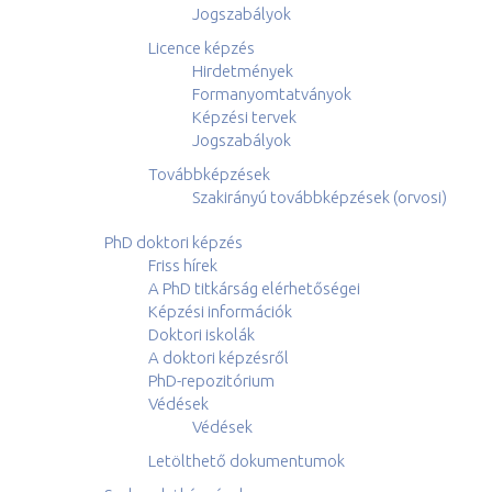
Jogszabályok
Licence képzés
Hirdetmények
Formanyomtatványok
Képzési tervek
Jogszabályok
Továbbképzések
Szakirányú továbbképzések (orvosi)
PhD doktori képzés
Friss hírek
A PhD titkárság elérhetőségei
Képzési információk
Doktori iskolák
A doktori képzésről
PhD-repozitórium
Védések
Védések
Letölthető dokumentumok