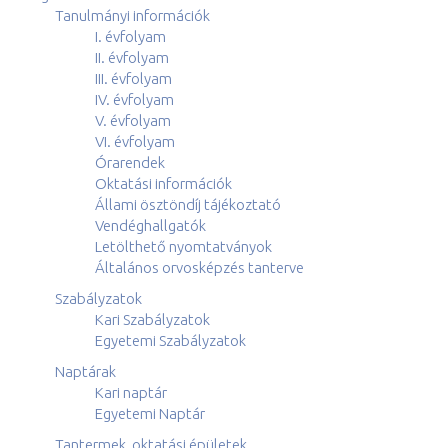
Tanulmányi információk
I. évfolyam
II. évfolyam
III. évfolyam
IV. évfolyam
V. évfolyam
VI. évfolyam
Órarendek
Oktatási információk
Állami ösztöndíj tájékoztató
Vendéghallgatók
Letölthető nyomtatványok
Általános orvosképzés tanterve
Szabályzatok
Kari Szabályzatok
Egyetemi Szabályzatok
Naptárak
Kari naptár
Egyetemi Naptár
Tantermek, oktatási épületek