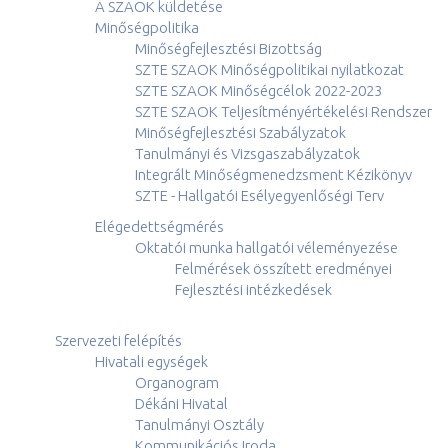
A SZAOK küldetése
Minőségpolitika
Minőségfejlesztési Bizottság
SZTE SZAOK Minőségpolitikai nyilatkozat
SZTE SZAOK Minőségcélok 2022-2023
SZTE SZAOK Teljesítményértékelési Rendszer
Minőségfejlesztési Szabályzatok
Tanulmányi és Vizsgaszabályzatok
Integrált Minőségmenedzsment Kézikönyv
SZTE - Hallgatói Esélyegyenlőségi Terv
Elégedettségmérés
Oktatói munka hallgatói véleményezése
Felmérések összített eredményei
Fejlesztési intézkedések
Szervezeti felépítés
Hivatali egységek
Organogram
Dékáni Hivatal
Tanulmányi Osztály
Kommunikációs Iroda