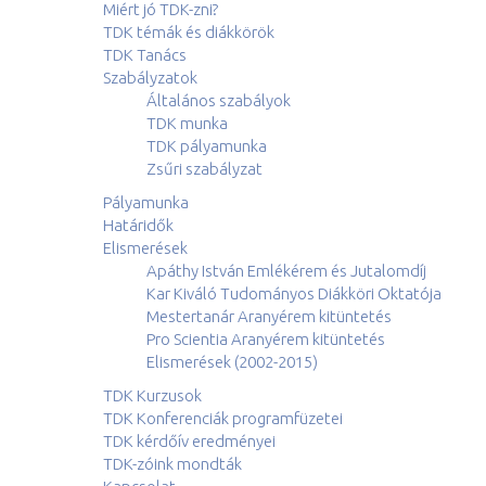
Miért jó TDK-zni?
TDK témák és diákkörök
TDK Tanács
Szabályzatok
Általános szabályok
TDK munka
TDK pályamunka
Zsűri szabályzat
Pályamunka
Határidők
Elismerések
Apáthy István Emlékérem és Jutalomdíj
Kar Kiváló Tudományos Diákköri Oktatója
Mestertanár Aranyérem kitüntetés
Pro Scientia Aranyérem kitüntetés
Elismerések (2002-2015)
TDK Kurzusok
TDK Konferenciák programfüzetei
TDK kérdőív eredményei
TDK-zóink mondták