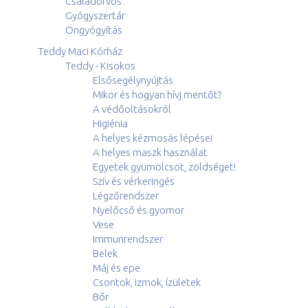
Családorvos
Gyógyszertár
Öngyógyítás
Teddy Maci Kórház
Teddy - Kisokos
Elsősegélynyújtás
Mikor és hogyan hívj mentőt?
A védőoltásokról
Higiénia
A helyes kézmosás lépései
A helyes maszk használat
Egyetek gyümölcsöt, zöldséget!
Szív és vérkeringés
Légzőrendszer
Nyelőcső és gyomor
Vese
Immunrendszer
Belek
Máj és epe
Csontok, izmok, ízületek
Bőr