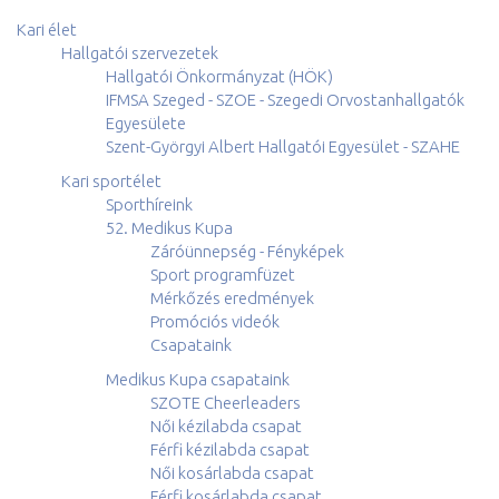
Kari élet
Hallgatói szervezetek
Hallgatói Önkormányzat (HÖK)
IFMSA Szeged - SZOE - Szegedi Orvostanhallgatók
Egyesülete
Szent-Györgyi Albert Hallgatói Egyesület - SZAHE
Kari sportélet
Sporthíreink
52. Medikus Kupa
Záróünnepség - Fényképek
Sport programfüzet
Mérkőzés eredmények
Promóciós videók
Csapataink
Medikus Kupa csapataink
SZOTE Cheerleaders
Női kézilabda csapat
Férfi kézilabda csapat
Női kosárlabda csapat
Férfi kosárlabda csapat