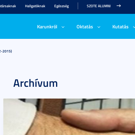
társaknak
Hallgatóknak
Egészség
SZOTE ALUMNI
Karunkról
Oktatás
Kutatás
2-2015)
Archívum