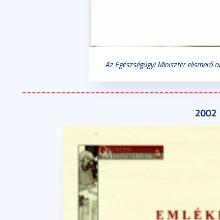
Az Egészségügyi Miniszter elismerő o
________________________________________
2002