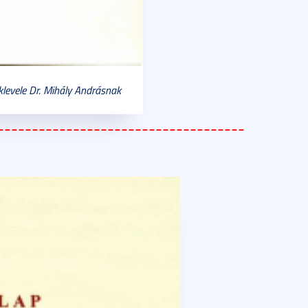
klevele Dr. Mihály Andrásnak
____________________________________