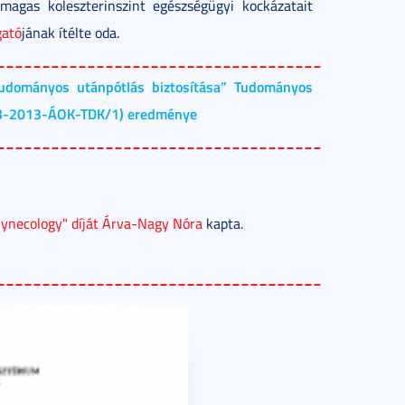
magas koleszterinszint egészségügyi kockázatait
gató
jának ítélte oda.
____________________________________
tudományos utánpótlás biztosítása” Tudományos
-2013-ÁOK-TDK/1) eredménye
____________________________________
Gynecology" díját Árva-Nagy Nóra
kapta.
____________________________________