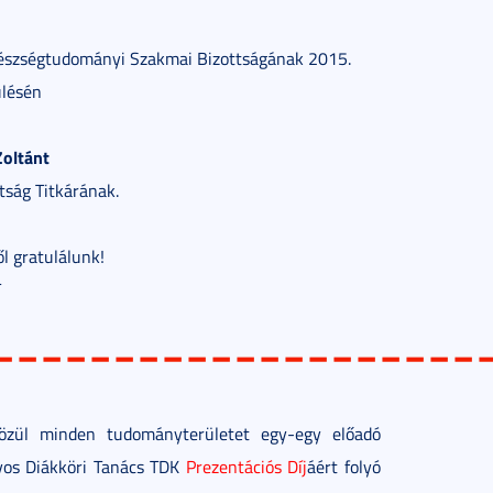
gészségtudományi Szakmai Bizottságának 2015.
ülésén
Zoltánt
tság Titkárának.
l gratulálunk!
T
____________________
özül minden tudományterületet egy-egy előadó
yos Diákköri Tanács TDK
Prezentációs Díj
áért folyó