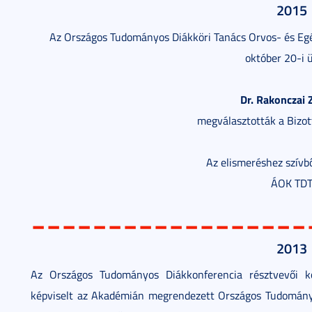
2015
Az Országos Tudományos Diákköri Tanács Orvos- és E
október 20-i 
Dr. Rakonczai 
megválasztották a Bizot
Az elismeréshez szívbő
ÁOK TD
__________________
2013
Az Országos Tudományos Diákkonferencia résztvevői k
képviselt az Akadémián megrendezett Országos Tudomán