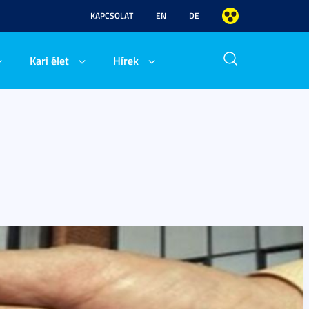
KAPCSOLAT
EN
DE
Kari élet
Hírek