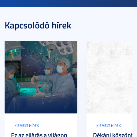
Kapcsolódó hírek
KIEMELT HÍREK
KIEMELT HÍREK
Ez az eljárás a világon
Dékáni köszöntő