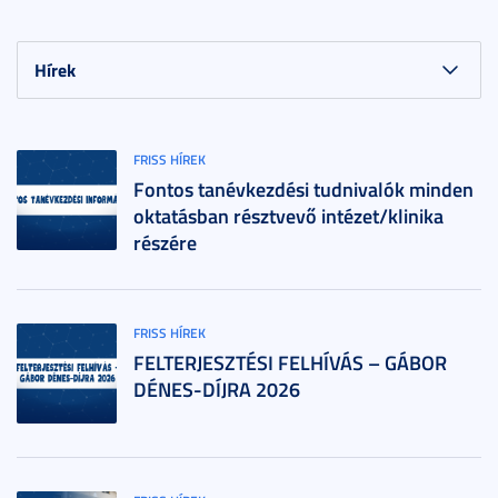
Mentorprogram
Hallgatói pályázatok, ösztöndíjak
Sajátos képzési igényű hallgatók
Nemzeti Tudósképző Akadémia ösztöndíj program
Nemzetközi pályázatok
Külső pályázatok
FRISS HÍREK
Fontos tanévkezdési tudnivalók minden
oktatásban résztvevő intézet/klinika
részére
FRISS HÍREK
FELTERJESZTÉSI FELHÍVÁS – GÁBOR
DÉNES-DÍJRA 2026