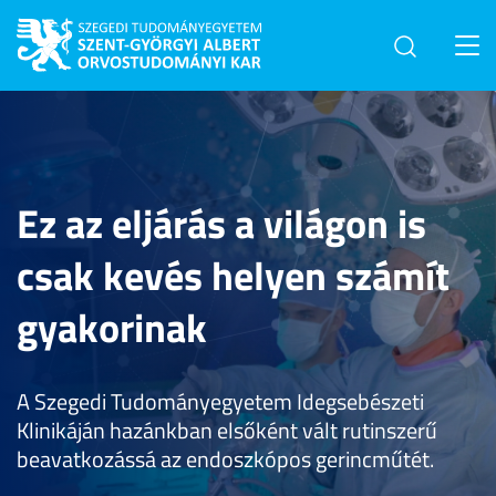
Toggl
navig
Ez az eljárás a világon is
csak kevés helyen számít
gyakorinak
A Szegedi Tudományegyetem Idegsebészeti
Klinikáján hazánkban elsőként vált rutinszerű
beavatkozássá az endoszkópos gerincműtét.