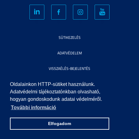
SÜTIKEZELÉS
ADATVÉDELEM
VISSZAÉLÉS-BEJELENTÉS
KÖZÉRDEKŰ ADATOK
Oldalainkon HTTP-sütiket használunk.
Adatvédelmi tájékoztatónkban olvasható,
hogyan gondoskodunk adatai védelméről.
IMPRESSZUM
További információ
SEGÍTSÉG
Elfogadom
© 2023 SZEGEDI TUDOMÁNYEGYETEM. MINDEN JOG FENNTARTVA.