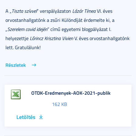
A „
Tiszta szívvel
” verspályázaton
Lázár Tímea
VI. éves
orvostanhallgatónk a zsűri Különdíját érdemelte ki, a
„
Szerelem covid idején
” című egyetemi blogpályázat I.
helyezettje
Lőrincz Krisztina Vivien
V. éves orvostanhallgatónk
lett. Gratulálunk!
Részletek
OTDK-Eredmenyek-AOK-2021-publik
162 KB
Letöltés