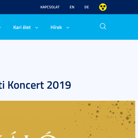
KAPCSOLAT
EN
DE
Kari élet
Hírek
i Koncert 2019