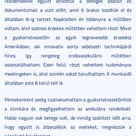
rezidensekkel együtt átnéztük a betegek adatait és
dokumentumait a vizit előtt, amit 6 órakor kezdtük el és
általában 8-ig tartott. Napközben én többnyire a műtőben
voltam, ahol számos érdekes műtétben vehettem részt. Mivel
a gyakorlatvezetőm az egyik legnevesebb érsebész
Amerikában, aki innovatív aorta sebészeti technikájáról
híres; így rengeteg endovaszkuláris műtétben
asszisztálhattam. Ezen felül, részt vehettem tudományos
meetingeken is, ahol szintén sokat tanulhattam. A munkaidő
általában este 8 körül telt le.
Péntekenként pedig csatlakozhattam a gyakorlatvezetőmhöz
a klinikára és megfigyelhettem az ambuláns rendelését.
Habár nagyon sok betege volt, de mindig szakított időt arra,
hogy együtt is átbeszéljük az eseteket, megnézzük a