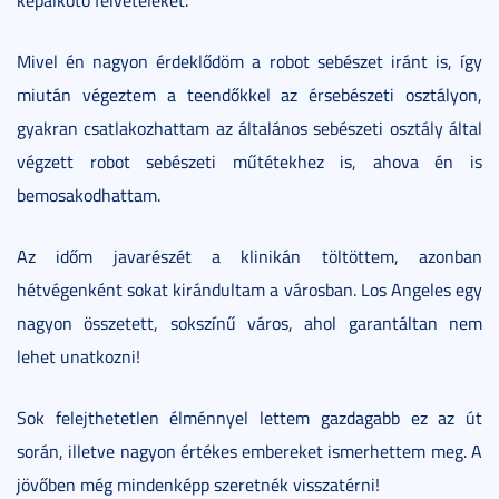
képalkotó felvételeket.
Mivel én nagyon érdeklődöm a robot sebészet iránt is, így
miután végeztem a teendőkkel az érsebészeti osztályon,
gyakran csatlakozhattam az általános sebészeti osztály által
végzett robot sebészeti műtétekhez is, ahova én is
bemosakodhattam.
Az időm javarészét a klinikán töltöttem, azonban
hétvégenként sokat kirándultam a városban. Los Angeles egy
nagyon összetett, sokszínű város, ahol garantáltan nem
lehet unatkozni!
Sok felejthetetlen élménnyel lettem gazdagabb ez az út
során, illetve nagyon értékes embereket ismerhettem meg. A
jövőben még mindenképp szeretnék visszatérni!