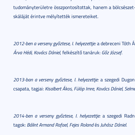
tudományterületre összpontosítottak, hanem a bölcsészet
skáláját érintve mélyítették ismereteiket.
2012-ben a verseny győztese, I. helyezettje:
a debreceni Tóth 
Árva Hédi, Kovács Dániel
, felkészítő tanáruk:
Gőz József
.
2013-ban a verseny győztese, I. helyezettje:
a szegedi Dugoni
csapata, tagjai:
Kisalbert Ákos, Fülöp Imre, Kovács Dániel, Selm
2014-ben a verseny győztese, I. helyezettje:
a szegedi Radnó
tagok:
Bálint Armand Rafael, Fejes Roland
és
Juhász Dániel
.