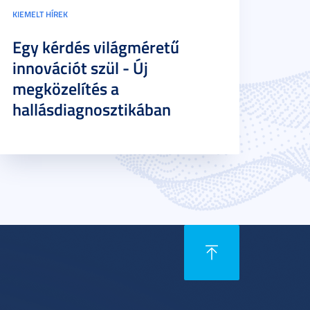
KIEMELT HÍREK
Egy kérdés világméretű
innovációt szül - Új
megközelítés a
hallásdiagnosztikában