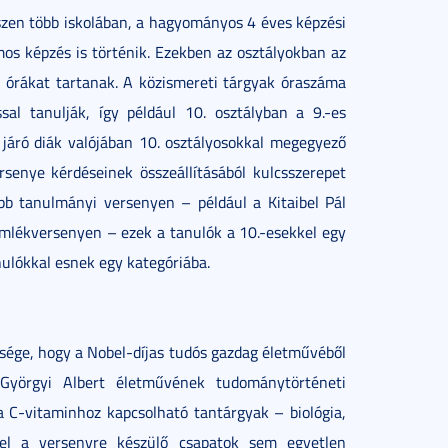
szen több iskolában, a hagyományos 4 éves képzési
mos képzés is történik. Ezekben az osztályokban az
 órákat tartanak. A közismereti tárgyak óraszáma
sal tanulják, így például 10. osztályban a 9.-es
 járó diák valójában 10. osztályosokkal megegyező
senye kérdéseinek összeállításából kulcsszerepet
öbb tanulmányi versenyen – például a Kitaibel Pál
mlékversenyen – ezek a tanulók a 10.-esekkel egy
ulókkal esnek egy kategóriába.
ége, hogy a Nobel-díjas tudós gazdag életművéből
-Györgyi Albert életművének tudománytörténeti
a C-vitaminhoz kapcsolható tantárgyak – biológia,
zel a versenyre készülő csapatok sem egyetlen