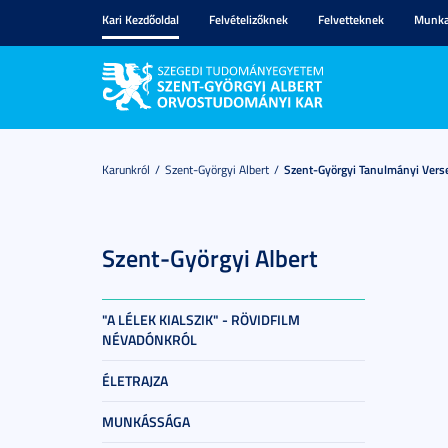
Kari Kezdőoldal
Felvételizőknek
Felvetteknek
Munka
Karunkról
Szent-Györgyi Albert
Szent-Györgyi Tanulmányi Vers
Szent-Györgyi Albert
"A LÉLEK KIALSZIK" - RÖVIDFILM
NÉVADÓNKRÓL
ÉLETRAJZA
MUNKÁSSÁGA