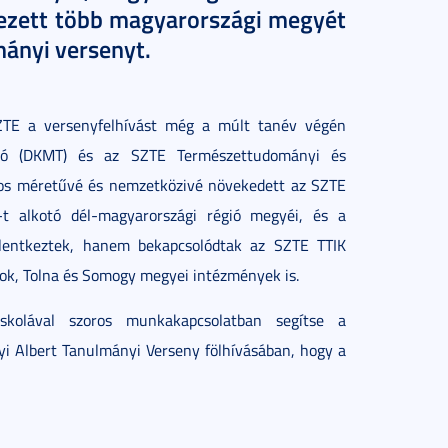
vezett több magyarországi megyét
lmányi versenyt.
ZTE a versenyfelhívást még a múlt tanév végén
égió (DKMT) és az SZTE Természettudományi és
zágos méretűvé és nemzetközivé növekedett az SZTE
 alkotó dél-magyarországi régió megyéi, és a
elentkeztek, hanem bekapcsolódtak az SZTE TTIK
nok, Tolna és Somogy megyei intézmények is.
kolával szoros munkakapcsolatban segítse a
yi Albert Tanulmányi Verseny fölhívásában, hogy a