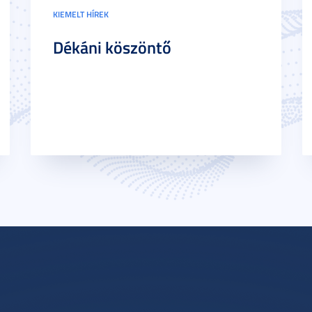
KIEMELT HÍREK
Dékáni köszöntő