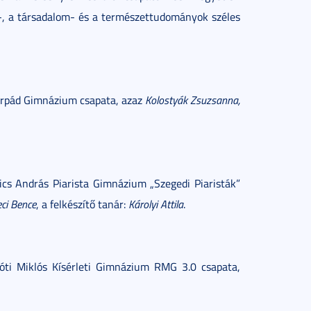
-, a társadalom- és a természettudományok széles
Árpád Gimnázium csapata, azaz
Kolostyák Zsuzsanna,
cs András Piarista Gimnázium „Szegedi Piaristák”
eci Bence
, a felkészítő tanár:
Károlyi Attila
.
ti Miklós Kísérleti Gimnázium RMG 3.0 csapata,