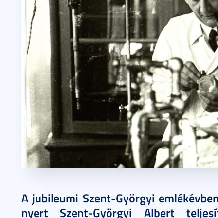
2016. május 30.
3 perc
A jubileumi Szent-Györgyi emlékévben
nyert Szent-Györgyi Albert teljesí