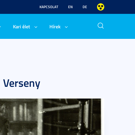
KAPCSOLAT
EN
DE
Kari élet
Hírek
 Verseny