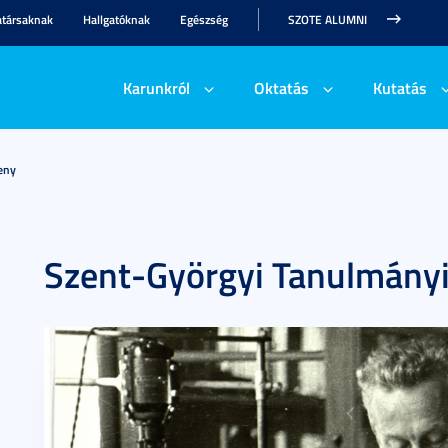
társaknak
Hallgatóknak
Egészség
SZOTE ALUMNI
Karunkról
Oktatás
Kutatás
eny
Szent-Györgyi Tanulmányi