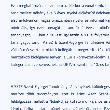
Ez a meghatározás persze nem az életkorra vonatkozik, hi
rend mellett néhány éve 5 éves, nyelvi előkészítő évfolya
első évfolyamon magas óraszámban nyelvi és informatikai
minimális, így ezek anyagát a tanulók 1 éves eltolódás
tananyagot, 11.-ben a 10.-est. Így aztán a 11. évfolyamra
tananyagot tanul. Az SZTE Szent-Györgyi Tanulmányi Ver
vállaló módszertant oktató kollégák is megerősítették: t
nemzetközi biológiaversenyen, a Curie környezetvédelmi e
kategóriában versenyeznek, az OKTV-n szintén a 10.-es tan
A SZTE Szent-Györgyi Tanulmányi Versenyének különlegess
merítve több tudományterületet is érint. Azaz Szent
feldolgozása mellett a Nobel-díjas kutató munkájához és 
kémia, fizika – tanulmányi versenyének ötvözete. Ez