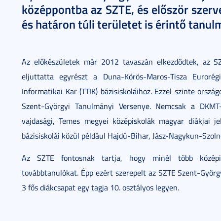
középpontba az SZTE, és először szer
és határon túli területet is érintő tanu
Az előkészületek már 2012 tavaszán elkezdődtek, az S
eljuttatta egyrészt a Duna-Körös-Maros-Tisza Euror
Informatikai Kar (TTIK) bázisiskoláihoz. Ezzel szinte ors
Szent-Györgyi Tanulmányi Versenye. Nemcsak a DKMT-t
vajdasági, Temes megyei középiskolák magyar diákjai j
bázisiskolái közül például Hajdú-Bihar, Jász-Nagykun-Szol
Az SZTE fontosnak tartja, hogy minél több középis
továbbtanulókat. Épp ezért szerepelt az SZTE Szent-Györg
3 fős diákcsapat egy tagja 10. osztályos legyen.