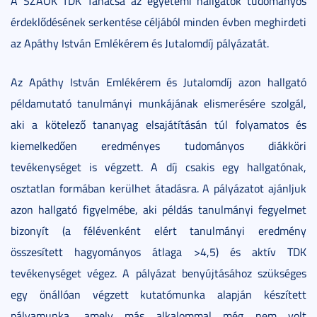
A SZAOK TDK Tanácsa az egyetemi hallgatók tudományos
érdeklődésének serkentése céljából minden évben meghirdeti
az Apáthy István Emlékérem és Jutalomdíj pályázatát.
Az Apáthy István Emlékérem és Jutalomdíj azon hallgató
példamutató tanulmányi munkájának elismerésére szolgál,
aki a kötelező tananyag elsajátításán túl folyamatos és
kiemelkedően eredményes tudományos diákköri
tevékenységet is végzett. A díj csakis egy hallgatónak,
osztatlan formában kerülhet átadásra. A pályázatot ajánljuk
azon hallgató figyelmébe, aki példás tanulmányi fegyelmet
bizonyít (a félévenként elért tanulmányi eredmény
összesített hagyományos átlaga >4,5) és aktív TDK
tevékenységet végez. A pályázat benyújtásához szükséges
egy önállóan végzett kutatómunka alapján készített
pályamunka, amely más alkalommal még nem volt