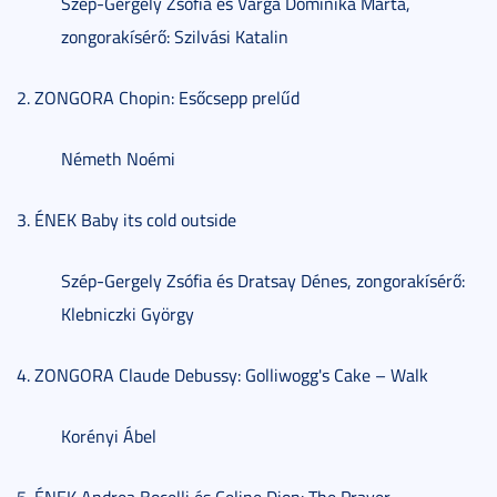
Szép-Gergely Zsófia és Varga Dominika Márta,
zongorakísérő: Szilvási Katalin
2. ZONGORA Chopin: Esőcsepp prelűd
Németh Noémi
3. ÉNEK Baby its cold outside
Szép-Gergely Zsófia és Dratsay Dénes, zongorakísérő:
Klebniczki György
4. ZONGORA Claude Debussy: Golliwogg's Cake – Walk
Korényi Ábel