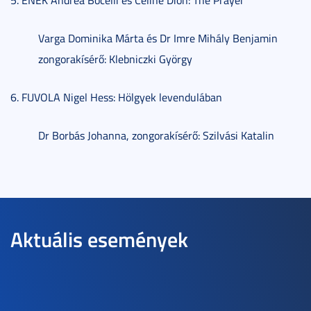
5. ÉNEK Andrea Bocelli és Celine Dion: The Prayer
Varga Dominika Márta és Dr Imre Mihály Benjamin
zongorakísérő: Klebniczki György
6. FUVOLA Nigel Hess: Hölgyek levendulában
Dr Borbás Johanna, zongorakísérő: Szilvási Katalin
Aktuális események