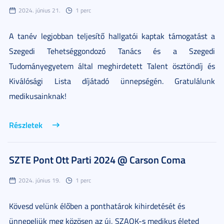
2024. június 21.
1 perc
A tanév legjobban teljesítő hallgatói kaptak támogatást a
Szegedi Tehetséggondozó Tanács és a Szegedi
Tudományegyetem által meghirdetett Talent ösztöndíj és
Kiválósági Lista díjátadó ünnepségén. Gratulálunk
medikusainknak!
Részletek
SZTE Pont Ott Parti 2024 @ Carson Coma
2024. június 19.
1 perc
Kövesd velünk élőben a ponthatárok kihirdetését és
ünnepeljük meg közösen az új, SZAOK-s medikus életed