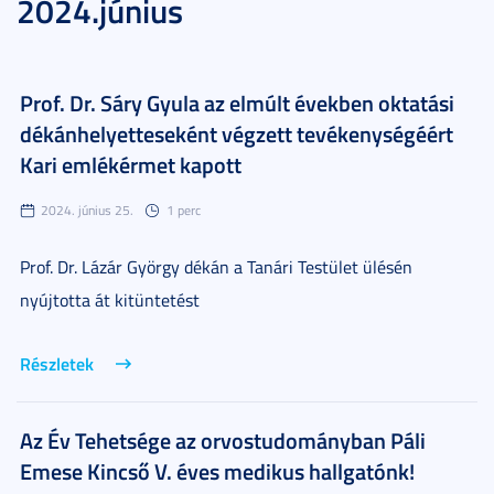
2024.június
Prof. Dr. Sáry Gyula az elmúlt években oktatási
dékánhelyetteseként végzett tevékenységéért
Kari emlékérmet kapott
2024. június 25.
1 perc
Prof. Dr. Lázár György dékán a Tanári Testület ülésén
nyújtotta át kitüntetést
Részletek
Az Év Tehetsége az orvostudományban Páli
Emese Kincső V. éves medikus hallgatónk!