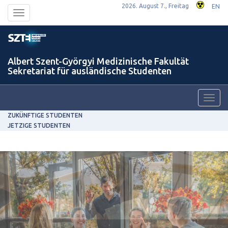
2026. August 7., Freitag
EN
Toggle
navigation
Albert Szent-Györgyi Medizinische Fakultät
Sekretariat für ausländische Studenten
Toggl
navig
ZUKÜNFTIGE STUDENTEN
JETZIGE STUDENTEN