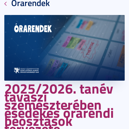
Órarendek
2025/2026. tanév
2014. augusztus 31.
1 perc
tavaszi
szemeszterében
esedékes órarendi
beosztások
tervezete