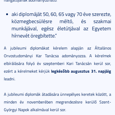
hallgatójának adományozható:
aki diplomáját 50, 60, 65 vagy 70 éve szerezte,
közmegbecsülésre méltó, és szakmai
munkájával, egész életútjával az Egyetem
hírnevét öregbítette.”
A jubileumi diplomákat kérelem alapján az Általános
Orvostudományi Kar Tanácsa adományozza. A kérelmek
elbírálására folyó év szeptemberi Kari Tanácsán kerül sor,
legkésőbb augusztus 31. napjáig
ezért a kérelmeket kérjük
leadni.
A jubileumi diplomák átadására ünnepélyes keretek között, a
minden év novemberében megrendezésre kerülő Szent-
Györgyi Napok alkalmával kerül sor.