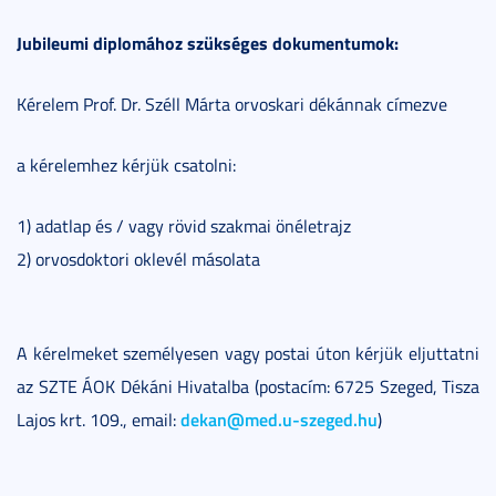
Jubileumi diplomához szükséges dokumentumok:
Kérelem Prof. Dr. Széll Márta orvoskari dékánnak címezve
a kérelemhez kérjük csatolni:
1) adatlap és / vagy rövid szakmai önéletrajz
2) orvosdoktori oklevél másolata
A kérelmeket személyesen vagy postai úton kérjük eljuttatni
az SZTE ÁOK Dékáni Hivatalba (postacím: 6725 Szeged, Tisza
dekan@med.u-szeged.hu
Lajos krt. 109., email:
)