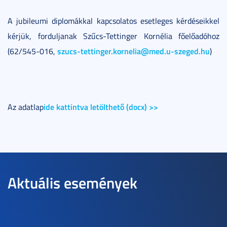
A jubileumi diplomákkal kapcsolatos esetleges kérdéseikkel
kérjük, forduljanak Szűcs-Tettinger Kornélia főelőadóhoz
szucs-tettinger.kornelia@med.u-szeged.hu
(62/545-016,
)
ide kattintva letölthető (docx) >>
Az adatlap
Aktuális események