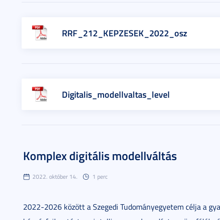
RRF_212_KEPZESEK_2022_osz
Digitalis_modellvaltas_level
Komplex digitális modellváltás
2022. október 14.
1 perc
2022-2026 között a Szegedi Tudományegyetem célja a gyako