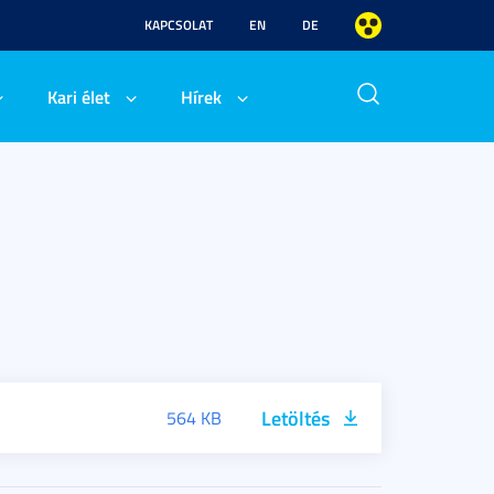
KAPCSOLAT
EN
DE
Kari élet
Hírek
Letöltés
564 KB