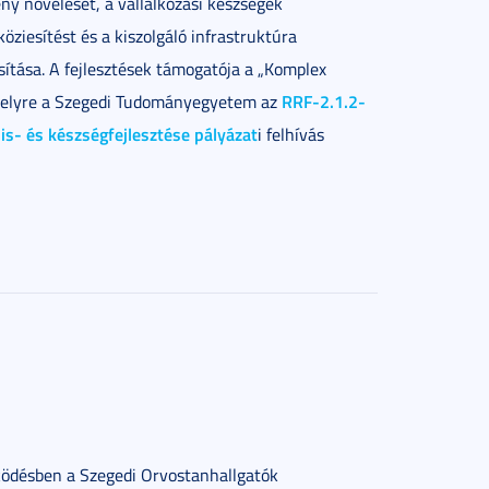
ény növelését, a vállalkozási készségek
köziesítést és a kiszolgáló infrastruktúra
sítása. A fejlesztések támogatója a „Komplex
RRF-2.1.2-
t, melyre a Szegedi Tudományegyetem az
lis- és készségfejlesztése pályázat
i felhívás
désben a Szegedi Orvostanhallgatók