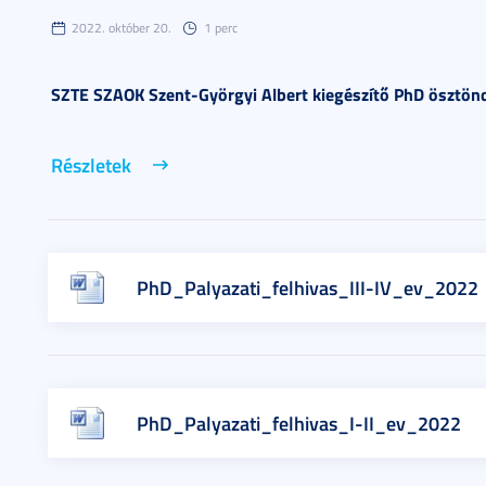
2022. október 20.
1 perc
SZTE SZAOK
Szent-Györgyi Albert kiegészít
ő
PhD ösztönd
Részletek
PhD_Palyazati_felhivas_III-IV_ev_2022
PhD_Palyazati_felhivas_I-II_ev_2022