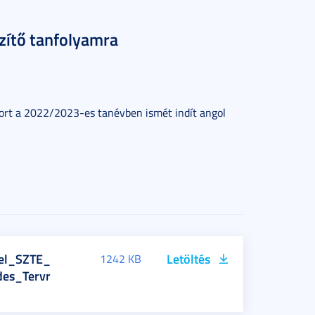
szítő tanfolyamra
ort a 2022/2023-es tanévben ismét indít angol
vel_SZTE_
Letöltés
1242 KB
des_Tervr