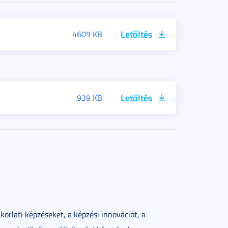
Letöltés
4609 KB
Letöltés
939 KB
rlati képzéseket, a képzési innovációt, a