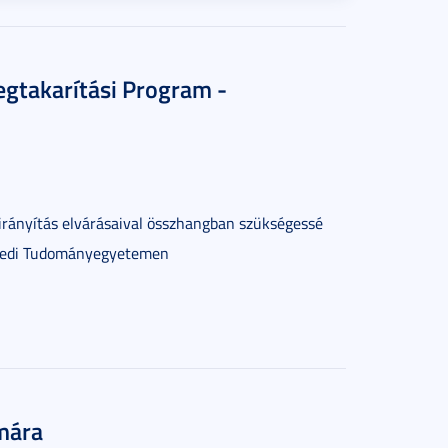
takarítási Program -
irányítás elvárásaival összhangban szükségessé
zegedi Tudományegyetemen
ámára