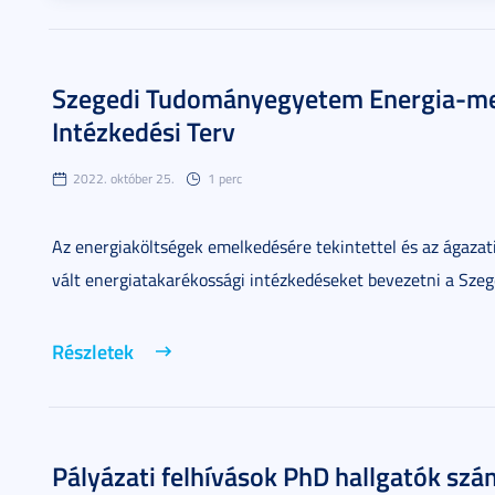
Szegedi Tudományegyetem Energia-meg
Intézkedési Terv
2022. október 25.
1 perc
Az energiaköltségek emelkedésére tekintettel és az ágazat
vált energiatakarékossági intézkedéseket bevezetni a S
Részletek
Pályázati felhívások PhD hallgatók sz