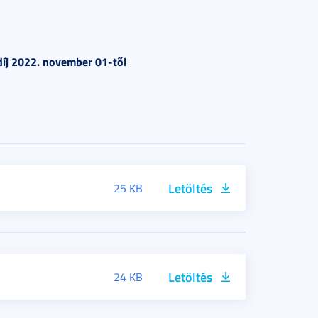
íj
2022. november 01-t
ő
l
Letöltés
25 KB
Letöltés
24 KB