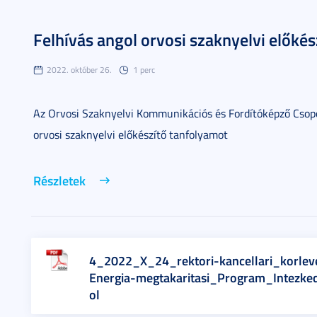
Felhívás angol orvosi szaknyelvi előké
2022. október 26.
1 perc
Az Orvosi Szaknyelvi Kommunikációs és Fordítóképző Csop
orvosi szaknyelvi előkészítő tanfolyamot
Részletek
4_2022_X_24_rektori-kancellari_korle
Energia-megtakaritasi_Program_Intezke
ol