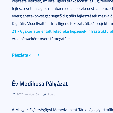
képzésfejlesztést, az intelligens szakosodást, az ügyfélélm
fejlesztését, az agilis munkaerőpiaci illeszkedést, a nemzet
energiahatékonyságát segítő digitális fejlesztések megvaló
Digitális Modellváltás -Intelligens fokozatváltás” projek
21 - Gyakorlatorientált felsőfokú képzések infrastrukturá
eredményeként nyert támogatást.
Részletek
Év Medikusa Pályázat
2022. október 04.
1 perc
A Magyar Egészségügyi Menedzsment Társaság együttműkö