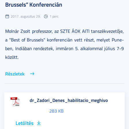
Brussels” Konferencián
2017. augusztus 29.
1 perc
Molnár Zsolt professzor, az SZTE ÁOK AITI tanszékvezetője,
a "Best of Brussels" konferencián vett részt, melyet Pune-
ben, Indiában rendeztek, immáron 5. alkalommal július 7-9
között.
Részletek
dr_Zadori_Denes_habilitacio_meghivo
283 KB
Letöltés