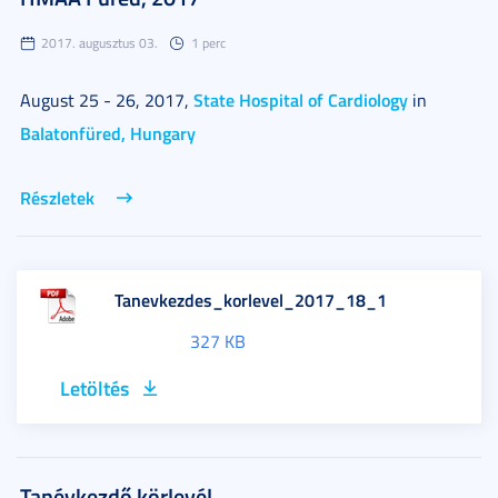
2017. augusztus 03.
1 perc
State Hospital of Cardiology
August 25 - 26, 2017,
in
Balatonfüred, Hungary
Részletek
Tanevkezdes_korlevel_2017_18_1
327 KB
Letöltés
Tanévkezdő körlevél