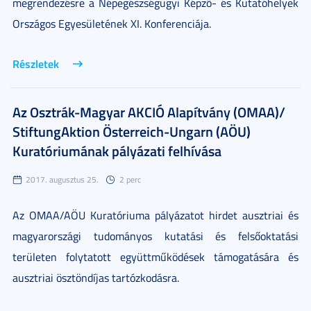
megrendezésre a Népegészségügyi Képző- és Kutatóhelyek
Országos Egyesületének XI. Konferenciája.
Részletek
Az Osztrák-Magyar AKCIÓ Alapítvány (OMAA)/
StiftungAktion Österreich-Ungarn (AÖU)
Kuratóriumának pályázati felhívása
2017. augusztus 25.
2 perc
Az OMAA/AÖU Kuratóriuma pályázatot hirdet ausztriai és
magyarországi tudományos kutatási és felsőoktatási
területen folytatott együttműködések támogatására és
ausztriai ösztöndíjas tartózkodásra.