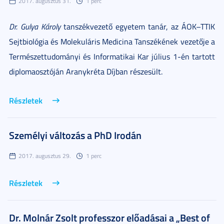
2017. augusztus 31.
1 perc
Dr. Gulya Károly
tanszékvezető egyetem tanár, az ÁOK–TTIK
Sejtbiológia és Molekuláris Medicina Tanszékének vezetője a
Természettudományi és Informatikai Kar július 1-én tartott
diplomaosztóján Aranykréta Díjban részesült.
Részletek
Személyi változás a PhD Irodán
2017. augusztus 29.
1 perc
Részletek
Dr. Molnár Zsolt professzor előadásai a „Best of