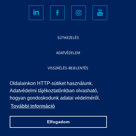
SÜTIKEZELÉS
ADATVÉDELEM
VISSZAÉLÉS-BEJELENTÉS
KÖZÉRDEKŰ ADATOK
Oldalainkon HTTP-sütiket használunk.
Adatvédelmi tájékoztatónkban olvasható,
hogyan gondoskodunk adatai védelméről.
IMPRESSZUM
További információ
SEGÍTSÉG
Elfogadom
© 2023 SZEGEDI TUDOMÁNYEGYETEM. MINDEN JOG FENNTARTVA.