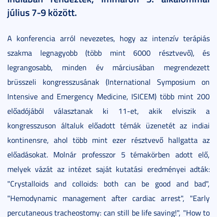
július 7-9 között.
A konferencia arról nevezetes, hogy az intenzív terápiás
szakma legnagyobb (több mint 6000 résztvevő), és
legrangosabb, minden év márciusában megrendezett
brüsszeli kongresszusának (International Symposium on
Intensive and Emergency Medicine, ISICEM) több mint 200
előadójából választanak ki 11-et, akik elviszik a
kongresszuson általuk előadott témák üzenetét az indiai
kontinensre, ahol több mint ezer résztvevő hallgatta az
előadásokat. Molnár professzor 5 témakörben adott elő,
melyek vázát az intézet saját kutatási eredményei adták:
"Crystalloids and colloids: both can be good and bad",
"Hemodynamic management after cardiac arrest", "Early
percutaneous tracheostomy: can still be life saving!", "How to