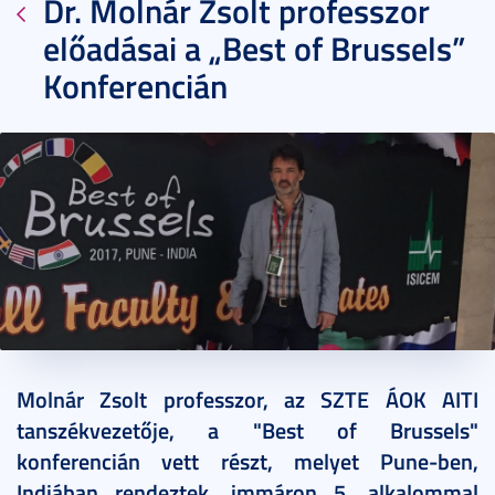
Dr. Molnár Zsolt professzor
előadásai a „Best of Brussels”
Konferencián
2017. augusztus 29.
1 perc
Molnár Zsolt professzor, az SZTE ÁOK AITI
tanszékvezetője, a "Best of Brussels"
konferencián vett részt, melyet Pune-ben,
Indiában rendeztek, immáron 5. alkalommal