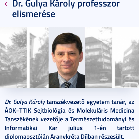
Dr. Gulya Károly professzor
elismerése
2017. augusztus 31.
1 perc
Dr. Gulya Károly
tanszékvezető egyetem tanár, az
ÁOK–TTIK Sejtbiológia és Molekuláris Medicina
Tanszékének vezetője a Természettudományi és
Informatikai Kar július 1-én tartott
diplomaosztóján Aranykréta Díjban részesült.