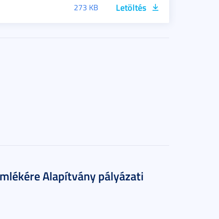
Letöltés
273 KB
mlékére Alapítvány pályázati