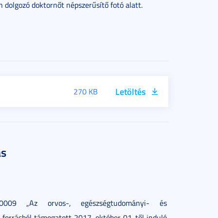
n dolgozó doktornőt népszerűsítő fotó alatt.
Letöltés
270 KB
ás
-00009 „Az orvos-, egészségtudományi- és
forrásból támogatott 2017. október 01-től induló