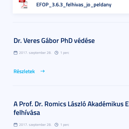
EFOP_3.6.3_felhivas_jo_peldany
Dr. Veres Gábor PhD védése
2017. szeptember 28.
1 perc
Részletek
A Prof. Dr. Romics László Akadémikus E
felhívása
2017. szeptember 28.
1 perc