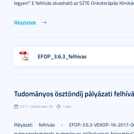
legyen!” E felhívás olvasható az SZTE Onkoterápiás Kliniká
Részletek
EFOP_3.6.3_felhivas
Tudományos ösztöndíj pályázati felhív
2017. szeptember 26.
1 perc
Pályázati felhívás - EFOP-3.6.3-VEKOP-16-2017
gyógyszerészképzés tudományos műhelyeinek fejlesztése” 