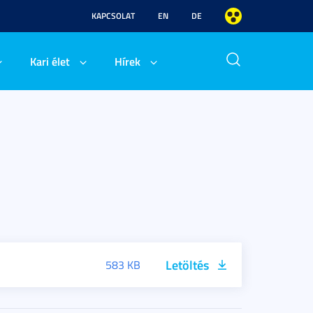
KAPCSOLAT
EN
DE
Kari élet
Hírek
Letöltés
583 KB