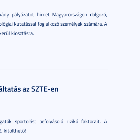
vány pályázatot hirdet Magyarországon dolgozó,
ológiai kutatással foglalkozó személyek számára. A
erül kiosztásra.
gáltatás az SZTE-en
tók sportolást befolyásoló rizikó faktorait. A
 kitölthető!