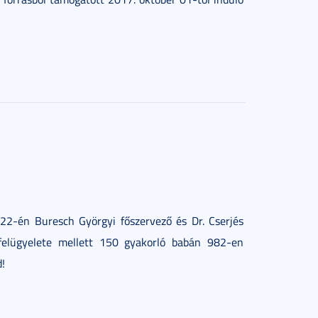
2-én Buresch Györgyi főszervező és Dr. Cserjés
felügyelete mellett 150 gyakorló babán 982-en
d!