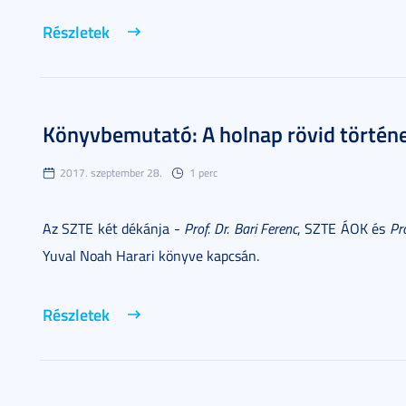
Részletek
Könyvbemutató: A holnap rövid történ
2017. szeptember 28.
1 perc
Az SZTE két dékánja -
Prof. Dr. Bari Ferenc
, SZTE ÁOK és
Pr
Yuval Noah Harari könyve kapcsán.
Részletek