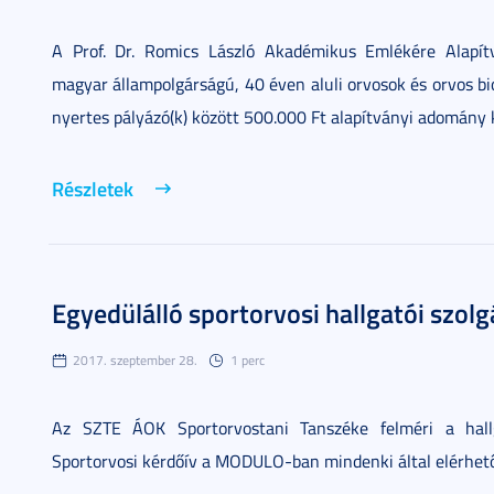
A Prof. Dr. Romics László Akadémikus Emlékére Alapít
magyar állampolgárságú, 40 éven aluli orvosok és orvos bi
nyertes pályázó(k) között 500.000 Ft alapítványi adomány k
Részletek
Egyedülálló sportorvosi hallgatói szol
2017. szeptember 28.
1 perc
Az SZTE ÁOK Sportorvostani Tanszéke felméri a hallga
Sportorvosi kérdőív a MODULO-ban mindenki által elérhető,