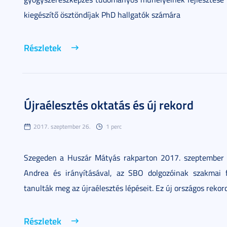
kiegészítő ösztöndíjak PhD hallgatók számára
Részletek
Újraélesztés oktatás és új rekord
2017. szeptember 26.
1 perc
Szegeden a Huszár Mátyás rakparton 2017. szeptember 2
Andrea és irányításával, az SBO dolgozóinak szakmai 
tanulták meg az újraélesztés lépéseit. Ez új országos rekor
Részletek