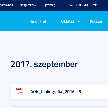
társaknak
Hallgatóknak
Egészség
SZOTE ALUMNI
Karunkról
Oktatás
Kutatás
2017. szeptember
AOK_bibliografia_2016-v3