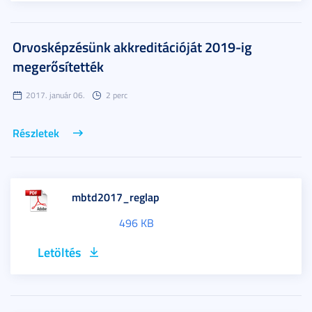
Orvosképzésünk akkreditációját 2019-ig
megerősítették
2017. január 06.
2 perc
Részletek
mbtd2017_reglap
496 KB
Letöltés