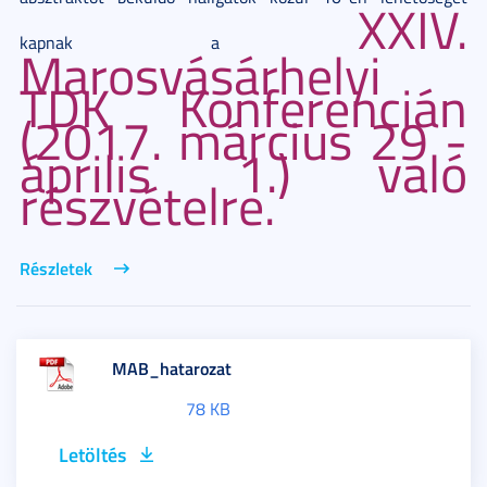
XXIV.
kapnak a
Marosvásárhelyi
TDK Konferencián
(2017. március 29 -
április 1.) való
részvételre
.
Részletek
MAB_hatarozat
78 KB
Letöltés