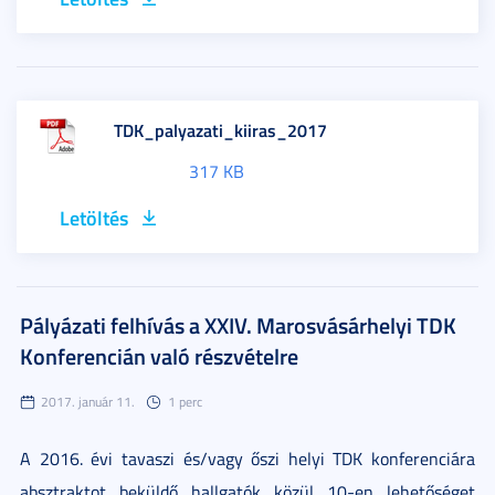
TDK_palyazati_kiiras_2017
317 KB
Letöltés
Pályázati felhívás a XXIV. Marosvásárhelyi TDK
Konferencián való részvételre
2017. január 11.
1 perc
A 2016. évi tavaszi és/vagy őszi helyi TDK konferenciára
absztraktot beküldő hallgatók közül 10-en lehetőséget