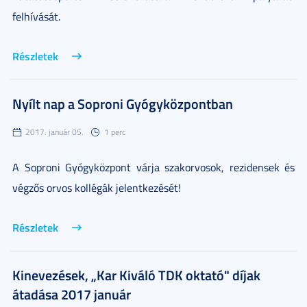
felhívását.
Részletek
Nyílt nap a Soproni Gyógyközpontban
2017. január 05.
1 perc
A Soproni Gyógyközpont várja szakorvosok, rezidensek és
végzős orvos kollégák jelentkezését!
Részletek
Kinevezések, „Kar Kiváló TDK oktató" díjak
átadása 2017 január