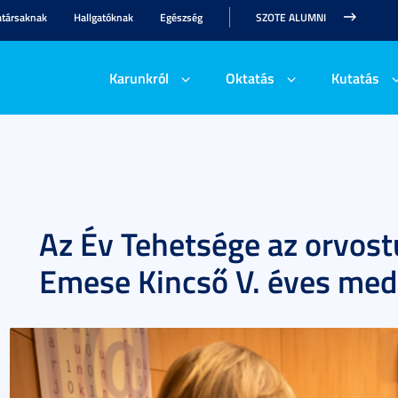
társaknak
Hallgatóknak
Egészség
SZOTE ALUMNI
Karunkról
Oktatás
Kutatás
Az Év Tehetsége az orvos
Emese Kincső V. éves med