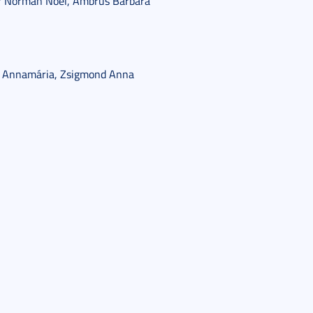
er Norman Noel, Ambrus Barbara
ili Annamária, Zsigmond Anna