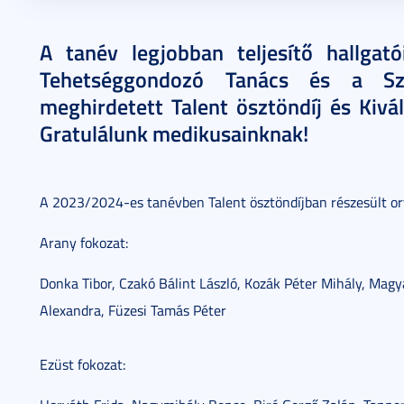
2024. június 21.
1 perc
A tanév legjobban teljesítő hallgat
Tehetséggondozó Tanács és a Sz
meghirdetett Talent ösztöndíj és Kivá
Gratulálunk medikusainknak!
A 2023/2024-es tanévben Talent ösztöndíjban részesült or
Arany fokozat:
Donka Tibor, Czakó Bálint László, Kozák Péter Mihály, Magy
Alexandra, Füzesi Tamás Péter
Ezüst fokozat: