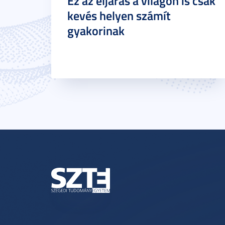
Ez az eljárás a világon is csak
kevés helyen számít
gyakorinak