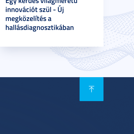
Egy kérdés világméretű
innovációt szül - Új
megközelítés a
hallásdiagnosztikában