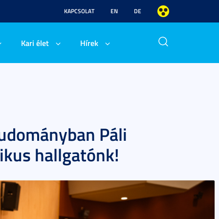
KAPCSOLAT
EN
DE
Kari élet
Hírek
tudományban Páli
ikus hallgatónk!