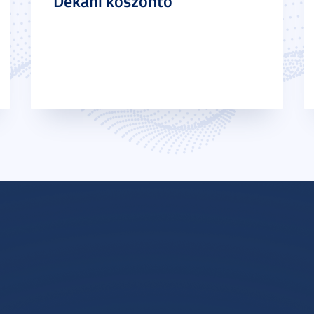
Dékáni köszöntő