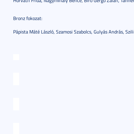
Horváth Frida, Nagymihály Bence, Biró Gergő Zalán, Tann
Bronz fokozat:
Pápista Máté László, Szamosi Szabolcs, Gulyás András, Sz