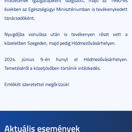
Intézetének igazgatójaként dolgozott, majd az 1990-es
években az Egészségügyi Minisztériumban is tevékenykedett
tanácsadóként.
Nyugdíjba vonulása után is tevékenyen részt vett a
közeletben Szegeden, majd pedig Hódmezővásárhelyen.
2024. június 9-én hunyt el Hódmezővásárhelyen.
Temetéséről a közeljövőben történik intézkedés.
Emlékét szeretettel megőrizzük!
Aktuális események