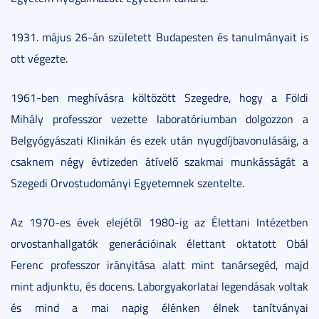
1931. május 26-án született Budapesten és tanulmányait is
ott végezte.
1961-ben meghívásra költözött Szegedre, hogy a Földi
Mihály professzor vezette laboratóriumban dolgozzon a
Belgyógyászati Klinikán és ezek után nyugdíjbavonulásáig, a
csaknem négy évtizeden átívelő szakmai munkásságát a
Szegedi Orvostudományi Egyetemnek szentelte.
Az 1970-es évek elejétől 1980-ig az Élettani Intézetben
orvostanhallgatók generációinak élettant oktatott Obál
Ferenc professzor irányitása alatt mint tanársegéd, majd
mint adjunktu, és docens. Laborgyakorlatai legendásak voltak
és mind a mai napig élénken élnek tanítványai