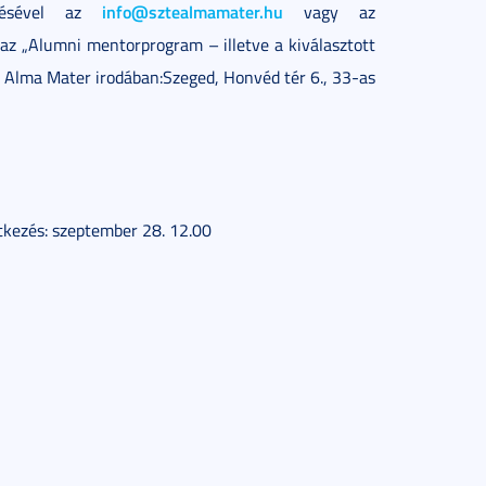
info@sztealmamater.hu
ldésével az
vagy az
az „Alumni mentorprogram – illetve a kiválasztott
 Alma Mater irodában:Szeged, Honvéd tér 6., 33-as
ntkezés: szeptember 28. 12.00