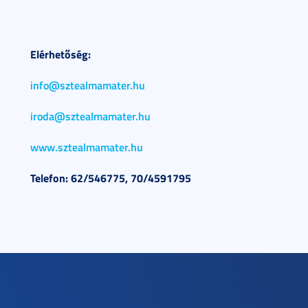
Elérhetőség:
info@sztealmamater.hu
iroda@sztealmamater.hu
www.sztealmamater.hu
Telefon: 62/546775, 70/4591795