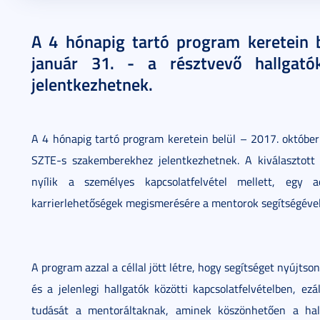
2017. szeptember 14.
2 perc
A 4 hónapig tartó program keretein 
január 31. - a résztvevő hallgat
jelentkezhetnek.
A 4 hónapig tartó program keretein belül – 2017. október 
SZTE-s szakemberekhez jelentkezhetnek. A kiválasztott
nyílik a személyes kapcsolatfelvétel mellett, egy a
karrierlehetőségek megismerésére a mentorok segítségével
A program azzal a céllal jött létre, hogy segítséget nyújt
és a jelenlegi hallgatók közötti kapcsolatfelvételben, ez
tudását a mentoráltaknak, aminek köszönhetően a hall