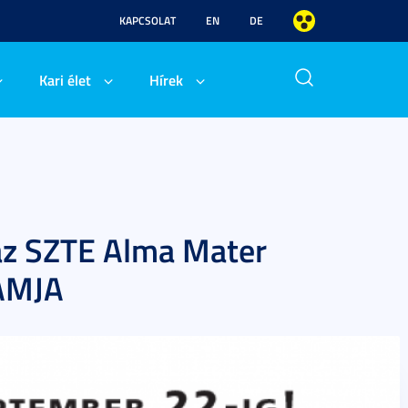
KAPCSOLAT
EN
DE
Kari élet
Hírek
 az SZTE Alma Mater
AMJA