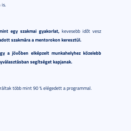
is.
mint egy szakmai gyakorlat,
kevesebb időt vesz
y adott szakmára a mentorokon keresztül.
hogy a jövőben elképzelt munkahelyhez közelebb
lyválasztásban segítséget kapjanak.
ráltak több mint 90 % elégedett a programmal.