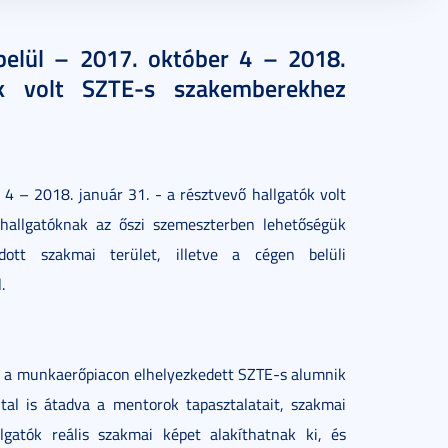
belül – 2017. október 4 – 2018.
ók volt SZTE-s szakemberekhez
4 – 2018. január 31. - a résztvevő hallgatók volt
 hallgatóknak az őszi szemeszterben lehetőségük
dott szakmai terület, illetve a cégen belüli
.
son a munkaerőpiacon elhelyezkedett SZTE-s alumnik
által is átadva a mentorok tapasztalatait, szakmai
gatók reális szakmai képet alakíthatnak ki, és