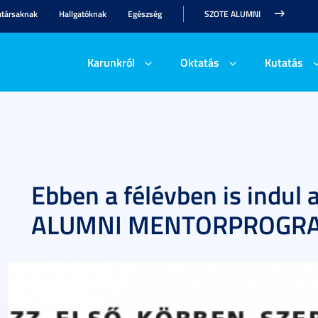
társaknak
Hallgatóknak
Egészség
SZOTE ALUMNI
Karunkról
Oktatás
Kutatás
Ebben a félévben is indul
ALUMNI MENTORPROGR