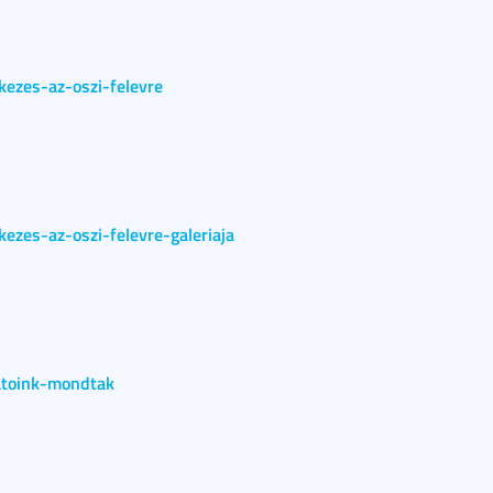
kezes-az-oszi-felevre
ezes-az-oszi-felevre-galeriaja
atoink-mondtak