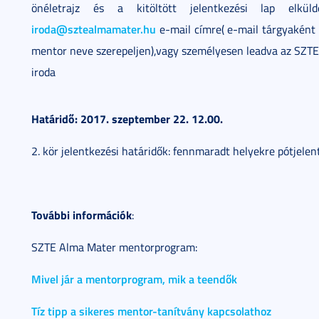
önéletrajz és a kitöltött jelentkezési lap elkü
iroda@sztealmamater.hu
e-mail címre( e-mail tárgyaként 
mentor neve szerepeljen),vagy személyesen leadva az SZTE
iroda
Határidő: 2017. szeptember 22. 12.00.
2. kör jelentkezési határidők: fennmaradt helyekre pótjele
További információk
:
SZTE Alma Mater mentorprogram:
Mivel jár a mentorprogram, mik a teendők
Tíz tipp a sikeres mentor-tanítvány kapcsolathoz