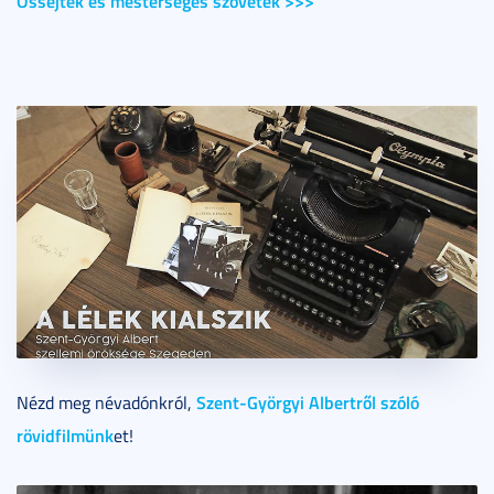
Őssejtek és mesterséges szövetek >>>
Szent-Györgyi Albertről szóló
Nézd meg névadónkról,
rövidfilmünk
et!