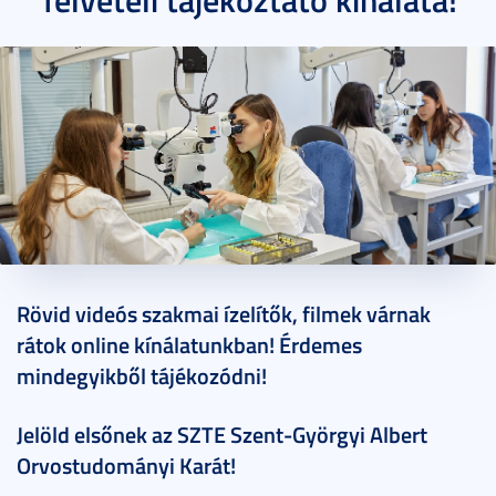
2021. november 30.
2 perc
Rövid videós szakmai ízelítők, filmek várnak
rátok online kínálatunkban! Érdemes
mindegyikből tájékozódni!
Jelöld elsőnek az SZTE Szent-Györgyi Albert
Orvostudományi Karát!