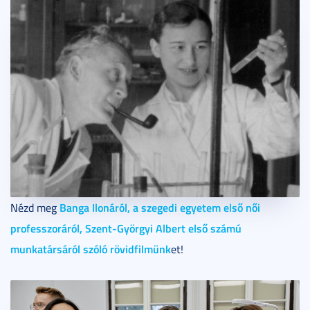
Banga Ilonáról, a szegedi egyetem első női
Nézd meg
professzoráról, Szent-Györgyi Albert első számú
munkatársáról szóló rövidfilmünk
et!