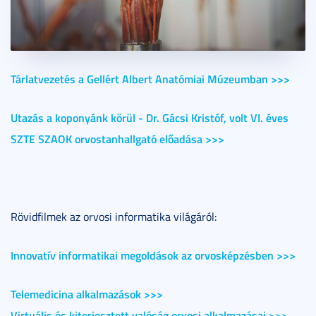
Tárlatvezetés a Gellért Albert Anatómiai Múzeumban >>>
Utazás a koponyánk körül - Dr. Gácsi Kristóf, volt VI. éves
SZTE SZAOK orvostanhallgató előadása >>>
Rövidfilmek az orvosi informatika világáról:
Innovatív informatikai megoldások az orvosképzésben >>>
Telemedicina alkalmazások >>>
Virtuális és kiterjesztett valóság orvosi alkalmazásai >>>