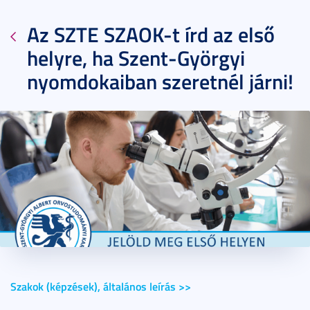
Az SZTE SZAOK-t írd az első
helyre, ha Szent-Györgyi
nyomdokaiban szeretnél járni!
2017. január 18.
1 perc
Szakok (képzések), általános leírás >>