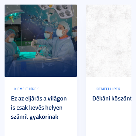
KIEMELT HÍREK
KIEMELT HÍREK
Ez az eljárás a világon
Dékáni köszöntő
is csak kevés helyen
számít gyakorinak