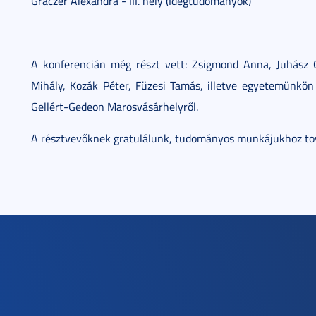
Gráczer Alexandra - III. hely (Idegtudományok)
A konferencián még részt vett: Zsigmond Anna, Juhász 
Mihály, Kozák Péter, Füzesi Tamás, illetve egyetemünkö
Gellért-Gedeon Marosvásárhelyről.
A résztvevőknek gratulálunk, tudományos munkájukhoz tov