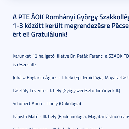
2024. március 22.
1 perc
A PTE ÁOK Romhányi György Szakkollég
1-3 között került megrendezésre Pécset
ért el! Gratulálunk!
Karunkat 12 hallgató, illetve Dr. Peták Ferenc, a SZAOK TD
is részesült:
Juhász Boglárka Ágnes - I. hely (Epidemiológia, Magatartá
Lászlófy Levente - I. hely (Gyógyszerésztudományok II.)
Schubert Anna - I. hely (Onkológia)
Pápista Máté - III. hely (Epidemiológia, Magatartástudomán