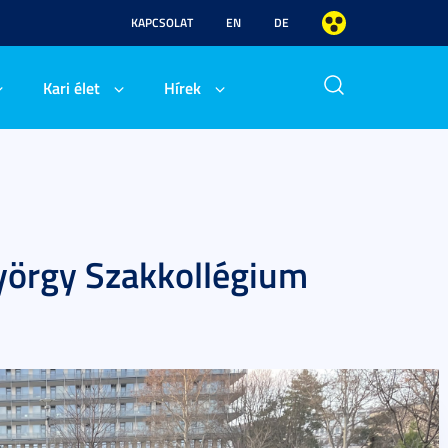
KAPCSOLAT
EN
DE
Kari élet
Hírek
yörgy Szakkollégium