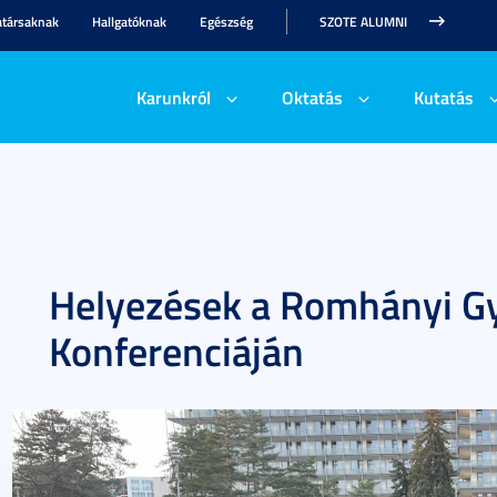
társaknak
Hallgatóknak
Egészség
SZOTE ALUMNI
Karunkról
Oktatás
Kutatás
Helyezések a Romhányi G
Konferenciáján