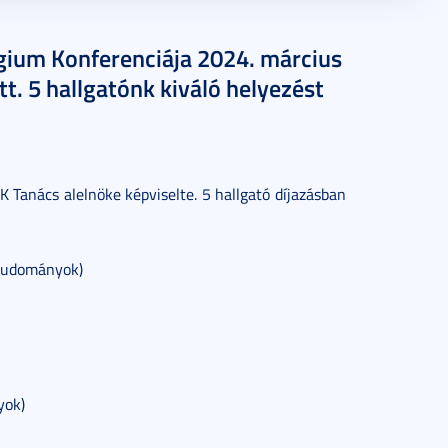
ium Konferenciája 2024. március
t. 5 hallgatónk kiváló helyezést
K Tanács alelnöke képviselte. 5 hallgató díjazásban
studományok)
yok)