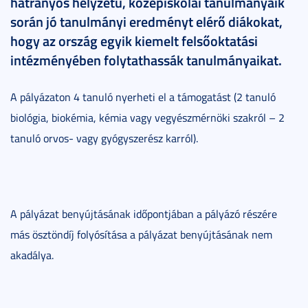
hátrányos helyzetű, középiskolai tanulmányaik
során jó tanulmányi eredményt elérő diákokat,
hogy az ország egyik kiemelt felsőoktatási
intézményében folytathassák tanulmányaikat.
A pályázaton 4 tanuló nyerheti el a támogatást (2 tanuló
biológia, biokémia, kémia vagy vegyészmérnöki szakról – 2
tanuló orvos- vagy gyógyszerész karról).
A pályázat benyújtásának időpontjában a pályázó részére
más ösztöndíj folyósítása a pályázat benyújtásának nem
akadálya.