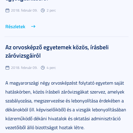
2018. február 09.
2 perc
Részletek
Az orvosképző egyetemek közös, írásbeli
záróvizsgáiról
2018. február 09.
4 perc
A magyarországi négy orvosképzést folytató egyetem saját
hatáskörben, közös írásbeli záróvizsgákat szervez, amelyek
szabályozása, megszervezése és lebonyolítása érdekében a
dékánokból (ill. képviselőikből) és a vizsgák lebonyolításában
közreműködő dékáni hivatalok és oktatási adminisztráció
vezetőiből álló bizottságot hoztak létre.