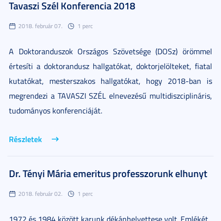
Tavaszi Szél Konferencia 2018
2018. február 07.
1 perc
A Doktoranduszok Országos Szövetsége (DOSz) örömmel
értesíti a doktorandusz hallgatókat, doktorjelölteket, fiatal
kutatókat, mesterszakos hallgatókat, hogy 2018-ban is
megrendezi a TAVASZI SZÉL elnevezésű multidiszciplináris,
tudományos konferenciáját.
Részletek
Dr. Tényi Mária emeritus professzorunk elhunyt
2018. február 02.
1 perc
1972 és 1984 között karunk dékánhelyettese volt. Emlékét