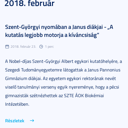
2018. február
Szent-Györgyi nyomában a Janus diákjai - „A
kutatás legjobb motorja a kíváncsiság”
2018. február 23.
1 perc
A Nobel-díjas Szent-Györgyi Albert egykori kutatóhelyére, a
Szegedi Tudományegyetemre látogattak a Janus Pannonius
Gimnázium diákjai. Az egyetem egykori rektorának nevét
viselő tanulmányi verseny egyik nyereménye, hogy a pécsi
gimnazisták szétnézhettek az SZTE ÁOK Biokémiai
Intézetében.
Részletek