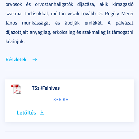
orvosok és orvostanhallgatók díjazása, akik kimagasló
szakmai tudásukkal, méltón viszik tovább Dr. Regöly-Mérei
János munkásságát és ápolják emlékét. A pályázat
díjazottjait anyagilag, erkölcsileg és szakmailag is támogatni
kívánjuk.
Részletek
TSzKFelhivas
336 KB
Letöltés