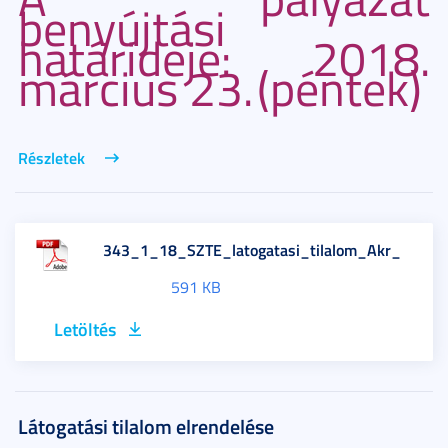
benyújtási
határideje: 2018.
március 23.
(péntek)
Részletek
343_1_18_SZTE_latogatasi_tilalom_Akr_
591 KB
Letöltés
Látogatási tilalom elrendelése