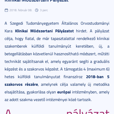
2018. február 08.
3 perc
A Szegedi Tudományegyetem Általános Orvostudományi
Klinikai Módszertani Pályázatot
Kara
hirdet. A pályázat
célja, hogy fiatal, de már tapasztalattal rendelkező klinikai
szakemberek külföldi tanulmányút keretében, új, a
betegellátásban közvetlenül hasznosítható módszert, műtéti
technikát sajátítsanak el, amely egyaránt segíti a graduális
képzést és a szakorvos képzést. A támogatás 4 (maximum 6)
2018-ban 5
hetes külföldi tanulmányutat finanszíroz
szakorvos részére
, amelynek célja valamely új metodika
európai
elsajátítása, gyakorlása olyan
intézményben, amely
az adott szakma vezető intézményei közé tartozik.
A pályázat