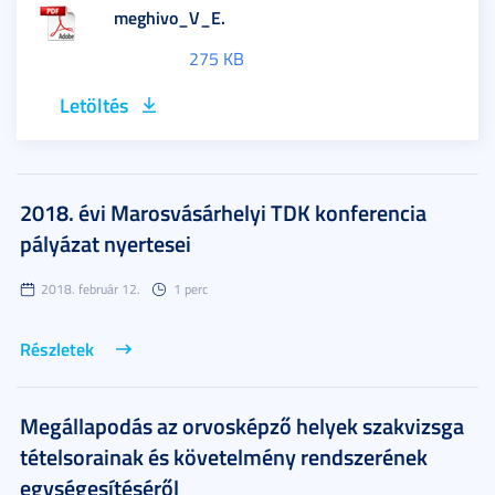
meghivo_V_E.
275 KB
Letöltés
2018. évi Marosvásárhelyi TDK konferencia
pályázat nyertesei
2018. február 12.
1 perc
Részletek
Megállapodás az orvosképző helyek szakvizsga
tételsorainak és követelmény rendszerének
egységesítéséről