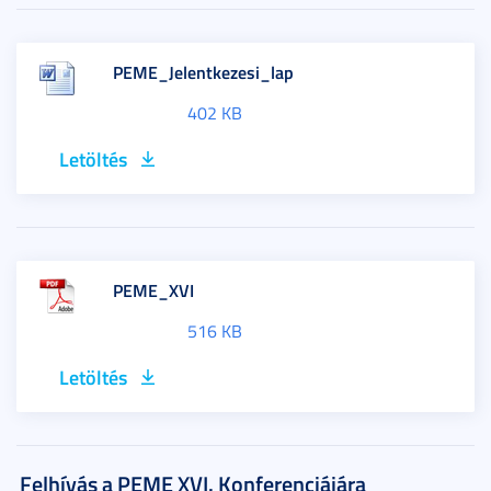
PEME_Jelentkezesi_lap
402 KB
Letöltés
PEME_XVI
516 KB
Letöltés
Felhívás a PEME XVI. Konferenciájára