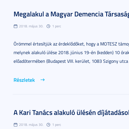
Megalakul a Magyar Demencia Társasá
2018. május 30.
1 perc
Örömmel értesítjük az érdeklődőket, hogy a MOTESZ támo
melynek alakuló ülése 2018. június 19-én (kedden) 10 órak
előadótermében (Budapest VIII. kerület, 1083 Szigony utca 
Részletek
A Kari Tanács alakuló ülésén díjátadáso
2018. május 30.
1 perc