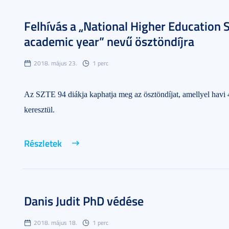
Felhívás a „National Higher Education 
academic year” nevű ösztöndíjra
2018. május 23.
1 perc
Az SZTE 94 diákja kaphatja meg az ösztöndíjat, amellyel havi 
keresztül.
Részletek
Danis Judit PhD védése
2018. május 18.
1 perc