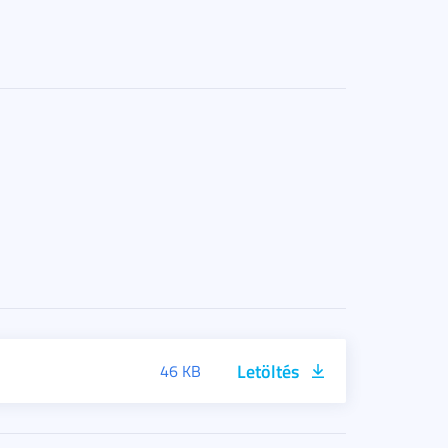
Letöltés
46 KB