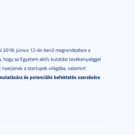
l 2018. június 12-én kerül megrendezésre a
ja, hogy az Egyetem aktív kutatási tevékenységgel
t nyerjenek a startupok világába, valamint
mutatására és potenciális befektetés szerzésére