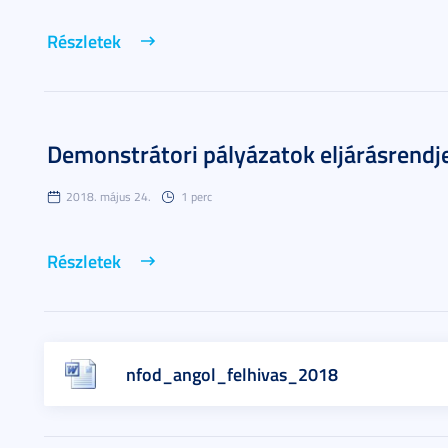
Részletek
Demonstrátori pályázatok eljárásrendj
2018. május 24.
1 perc
Részletek
nfod_angol_felhivas_2018