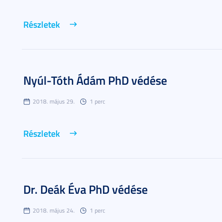
Részletek
Nyúl-Tóth Ádám PhD védése
2018. május 29.
1 perc
Részletek
Dr. Deák Éva PhD védése
2018. május 24.
1 perc