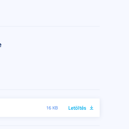
e
Letöltés
16 KB