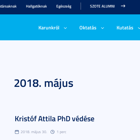
társaknak
Hallgatóknak
Egészség
SZOTE ALUMNI
Karunkról
Oktatás
Kutatás
2018. május
Kristóf Attila PhD védése
2018. május 30.
1 perc