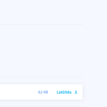
Letöltés
62 KB