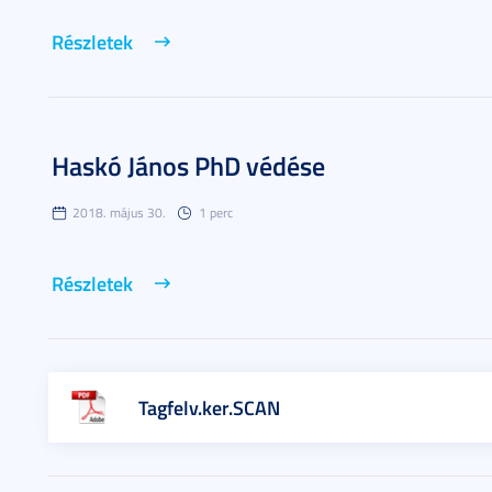
Részletek
Haskó János PhD védése
2018. május 30.
1 perc
Részletek
Tagfelv.ker.SCAN