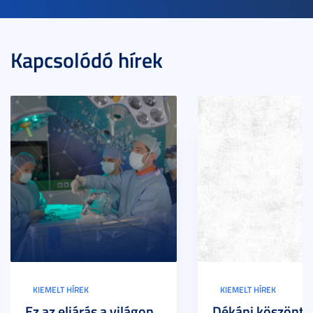
Kapcsolódó hírek
KIEMELT HÍREK
KIEMELT HÍREK
Ez az eljárás a világon
Dékáni köszöntő