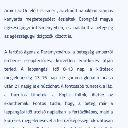
Amint az Ön előtt is ismert, az elmúlt napokban számos
kanyarós megbetegedést észleltek Csongrád megye
egészségügyi intézményeiben, és kialakult a betegség
az egészségügyi dolgozók között is.
A fertőző ágens a Paramyxovírus, a betegség emberről
emberre cseppfertőzés, közvetlen érintkezés útján
terjed. A lappangási idő 8-13 nap, a kiütések
megjelenéséig 13-15 nap, de gamma-globulin adása
után 21 napig is elhúzódhat. A fontosabb tünetek: a láz,
a hurutos tünetek, a Koplik foltok, illetve az
exanthemák. Fontos tudni, hogy a beteg már a
lappangási idő utolsó napjaiban is fertőzőképes, majd a
kiütések megjelenésével a fertőzőképesség fokozatosan