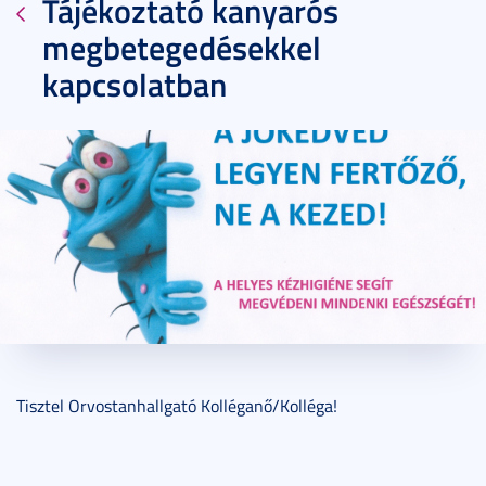
Tájékoztató kanyarós
megbetegedésekkel
kapcsolatban
2017. március 08.
1 perc
Tisztel Orvostanhallgató Kolléganő/Kolléga!