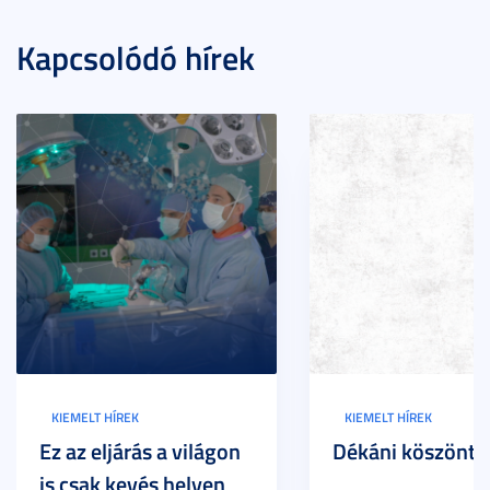
Kapcsolódó hírek
KIEMELT HÍREK
KIEMELT HÍREK
Ez az eljárás a világon
Dékáni köszöntő
is csak kevés helyen