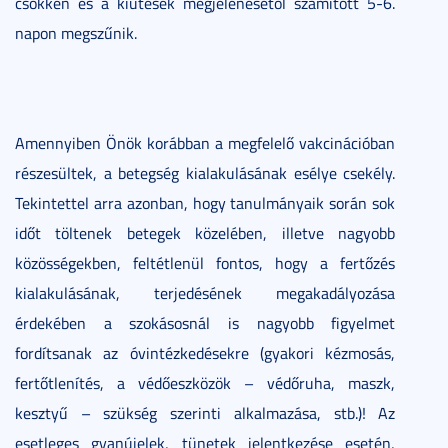
csökken és a kiütések megjelenésétől számított 5-6.
napon megszűnik.
Amennyiben Önök korábban a megfelelő vakcinációban
részesültek, a betegség kialakulásának esélye csekély.
Tekintettel arra azonban, hogy tanulmányaik során sok
időt töltenek betegek közelében, illetve nagyobb
közösségekben, feltétlenül fontos, hogy a fertőzés
kialakulásának, terjedésének megakadályozása
érdekében a szokásosnál is nagyobb figyelmet
fordítsanak az óvintézkedésekre (gyakori kézmosás,
fertőtlenítés, a védőeszközök – védőruha, maszk,
kesztyű – szükség szerinti alkalmazása, stb.)! Az
esetleges gyanújelek, tünetek jelentkezése esetén,