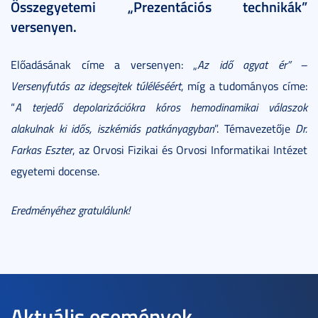
Összegyetemi „Prezentációs technikák”
versenyen.
Előadásának címe a versenyen: „
Az idő agyat ér” –
Versenyfutás az idegsejtek túléléséért
, míg a tudományos címe:
“
A terjedő depolarizációkra kóros hemodinamikai válaszok
alakulnak ki idős, iszkémiás patkányagyban
”. Témavezetője
Dr.
Farkas Eszter
, az Orvosi Fizikai és Orvosi Informatikai Intézet
egyetemi docense.
Eredményéhez gratulálunk!
Aktuális események