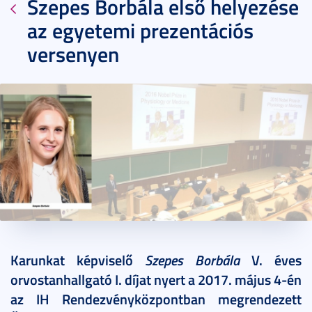
Szepes Borbála első helyezése
az egyetemi prezentációs
versenyen
2017. május 15.
1 perc
Karunkat képviselő
Szepes Borbála
V. éves
orvostanhallgató I. díjat nyert a 2017. május 4-én
az IH Rendezvényközpontban megrendezett