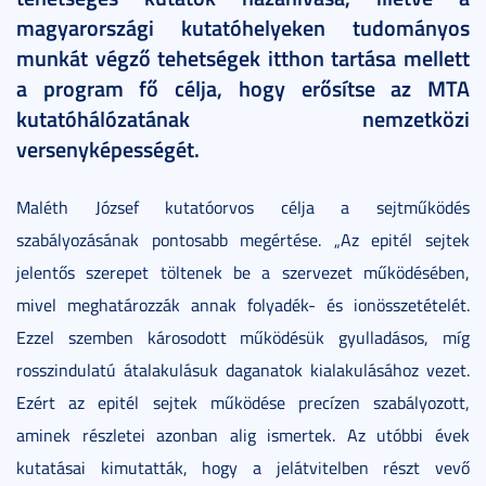
magyarországi kutatóhelyeken tudományos
munkát végző tehetségek itthon tartása mellett
a program fő célja, hogy erősítse az MTA
kutatóhálózatának nemzetközi
versenyképességét.
Maléth József kutatóorvos célja a sejtműködés
szabályozásának pontosabb megértése. „Az epitél sejtek
jelentős szerepet töltenek be a szervezet működésében,
mivel meghatározzák annak folyadék- és ionösszetételét.
Ezzel szemben károsodott működésük gyulladásos, míg
rosszindulatú átalakulásuk daganatok kialakulásához vezet.
Ezért az epitél sejtek működése precízen szabályozott,
aminek részletei azonban alig ismertek. Az utóbbi évek
kutatásai kimutatták, hogy a jelátvitelben részt vevő