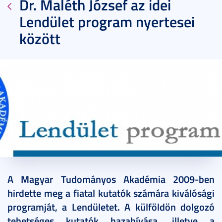
Dr. Maléth József az idei
Lendület program nyertesei
között
2017. május 19.
1 perc
A Magyar Tudományos Akadémia 2009-ben
hirdette meg a fiatal kutatók számára kiválósági
programját, a Lendületet. A külföldön dolgozó
tehetséges kutatók hazahívása, illetve a