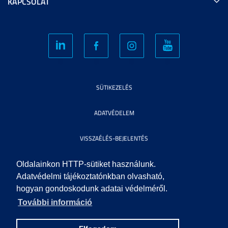
KAPCSOLAT
SÜTIKEZELÉS
ADATVÉDELEM
VISSZAÉLÉS-BEJELENTÉS
KÖZÉRDEKŰ ADATOK
Oldalainkon HTTP-sütiket használunk.
Adatvédelmi tájékoztatónkban olvasható,
hogyan gondoskodunk adatai védelméről.
IMPRESSZUM
További információ
SEGÍTSÉG