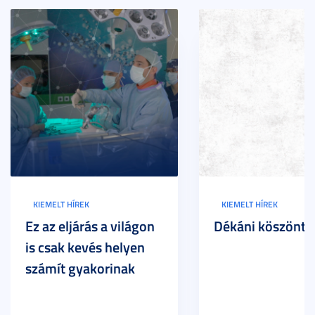
KIEMELT HÍREK
KIEMELT HÍREK
Ez az eljárás a világon
Dékáni köszöntő
is csak kevés helyen
számít gyakorinak