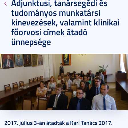
Adjunktusi, tanársegédi és
tudományos munkatársi
kinevezések, valamint klinikai
főorvosi címek átadó
ünnepsége
2017. július 03.
2 perc
2017. július 3-án átadták a Kari Tanács 2017.