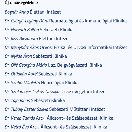
Új tanársegédeink:
Bognár Anna
Élettani Intézet
Dr. Csörgő-Legány Dóra
Reumatológiai és Immunológiai Klinika
Dr. Horváth Zoltán
Sebészeti Klinika
Dr. Kiss Alexandra
Élettani Intézet
Dr. Menyhárt Ákos
Orvosi Fizikai és Orvosi Informatikai Intézet
Dr. Nyilas Áron
Sebészeti Klinika
Dr. Ollé Georgina Mária
I. sz. Belgyógyászati Klinika
Dr. Ottlakán Aurél
Sebészeti Klinika
Dr. Szabó Nikoletta
Neurológiai Klinika
Dr. Szolomájer-Csikós Orsolya
Orvosi Vegytani Intézet
Dr. Tajti János
Sebészeti Klinika
Dr. Tuboly Eszter Szilvia
Sebészeti Műtéttani Intézet
Dr. Vereb Tamás
Arc-, Állcsont- és Szájsebészeti Klinika
Dr. Vetró Éva
Arc-, Állcsont- és Szájsebészeti Klinika