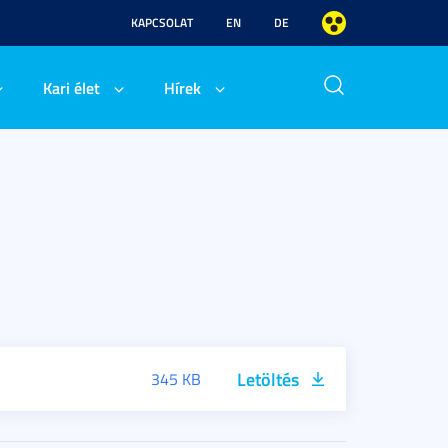
KAPCSOLAT
EN
DE
Kari élet
Hírek
Letöltés
345 KB