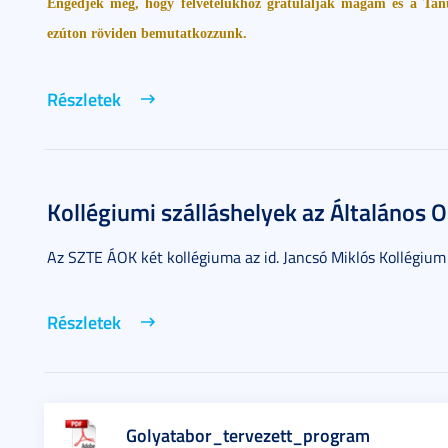
Engedjék meg, hogy felvételükhöz gratuláljak magam és a Tan
ezúton röviden bemutatkozzunk.
Részletek
Kollégiumi szálláshelyek az Általános
Az SZTE ÁOK két kollégiuma az id. Jancsó Miklós Kollégium
Részletek
Golyatabor_tervezett_program