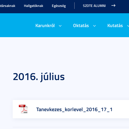
társaknak
Hallgatóknak
Egészség
SZOTE ALUMNI
Karunkról
Oktatás
Kutatás
2016. július
Tanevkezes_korlevel_2016_17_1