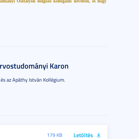
ulmányi Osztályon dolgozó kollégáim nevében, és hogy
 Orvostudományi Karon
 és az Apáthy István Kollégium.
Letöltés
179 KB