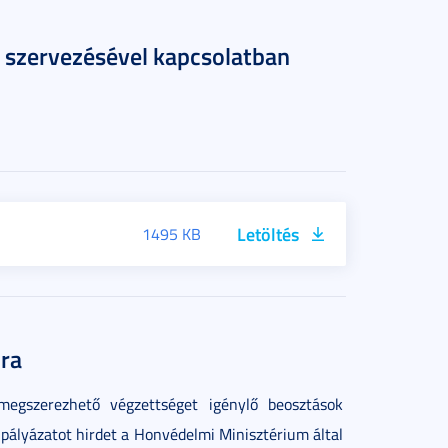
v szervezésével kapcsolatban
Letöltés
1495 KB
jra
egszerezhető végzettséget igénylő beosztások
pályázatot hirdet a Honvédelmi Minisztérium által