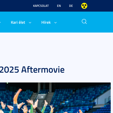
KAPCSOLAT
EN
DE
Kari élet
Hírek
 2025 Aftermovie