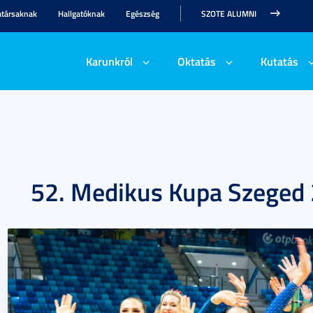
társaknak
Hallgatóknak
Egészség
SZOTE ALUMNI
Karunkról
Oktatás
Kutatás
52. Medikus Kupa Szeged