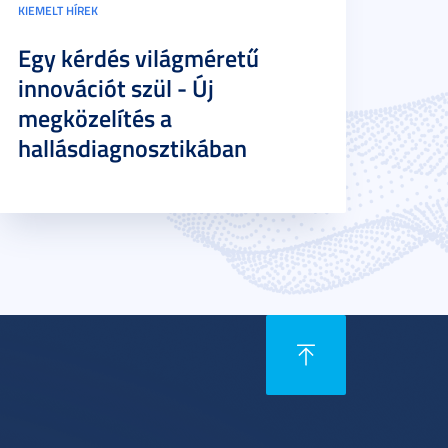
KIEMELT HÍREK
Egy kérdés világméretű
innovációt szül - Új
megközelítés a
hallásdiagnosztikában