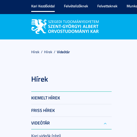
Kari Kezdőoldal
Felvételizőknek
Felvetteknek
Munka
Hírek
Hírek
Videótár
Hírek
KIEMELT HÍREK
FRISS HÍREK
VIDEÓTÁR
Kari videók (régi)