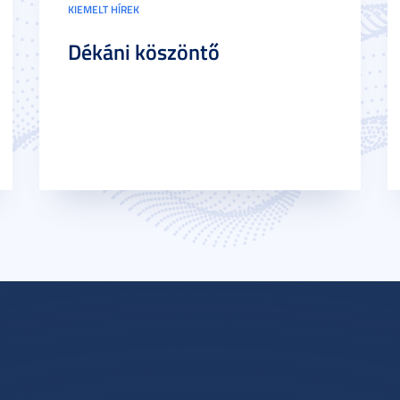
KIEMELT HÍREK
Dékáni köszöntő