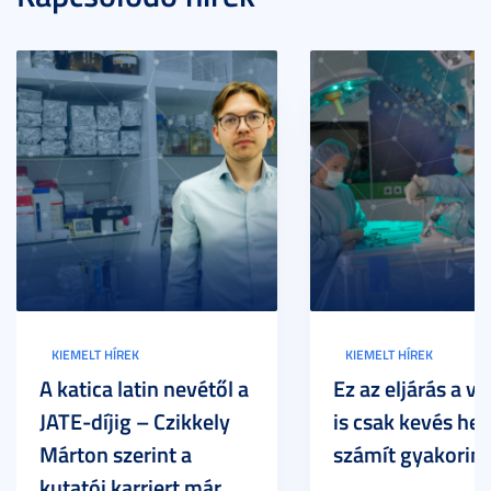
KIEMELT HÍREK
KIEMELT HÍREK
A katica latin nevétől a
Ez az eljárás a vi
JATE-díjig – Czikkely
is csak kevés he
Márton szerint a
számít gyakorin
kutatói karriert már