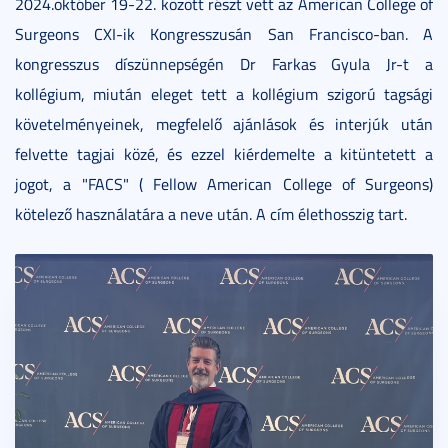
2024.október 19-22. között részt vett az American College of
Surgeons CXI-ik Kongresszusán San Francisco-ban. A
kongresszus díszünnepségén Dr Farkas Gyula Jr-t a
kollégium, miután eleget tett a kollégium szigorú tagsági
követelményeinek, megfelelő ajánlások és interjúk után
felvette tagjai közé, és ezzel kiérdemelte a kitüntetett a
jogot, a "FACS" ( Fellow American College of Surgeons)
kötelező használatára a neve után. A cím élethosszig tart.