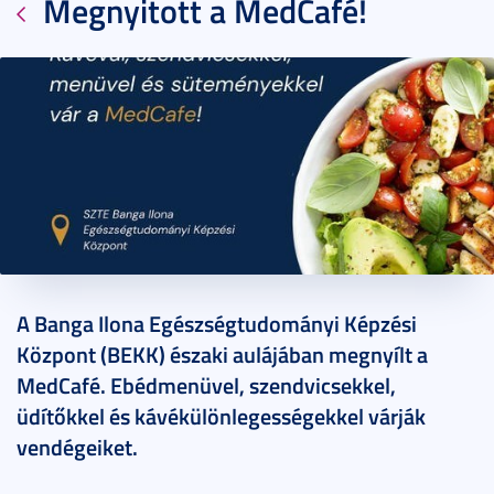
Megnyitott a MedCafé!
2024. január 12.
A Banga Ilona Egészségtudományi Képzési
Központ (BEKK) északi aulájában megnyílt a
MedCafé. Ebédmenüvel, szendvicsekkel,
üdítőkkel és kávékülönlegességekkel várják
vendégeiket.