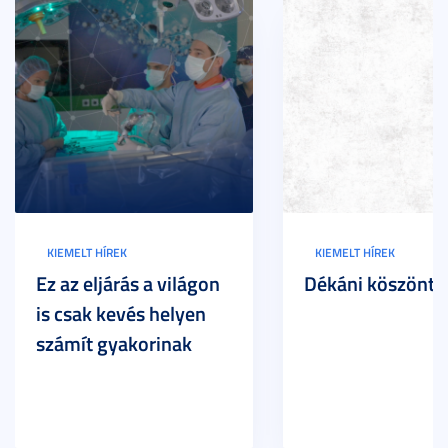
KIEMELT HÍREK
KIEMELT HÍREK
Ez az eljárás a világon
Dékáni köszöntő
is csak kevés helyen
számít gyakorinak