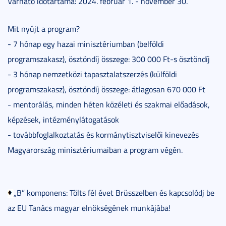
Várható időtartama: 2024. február 1. - november 30.
Mit nyújt a program?
- 7 hónap egy hazai minisztériumban (belföldi
programszakasz), ösztöndíj összege: 300 000 Ft-s ösztöndíj
- 3 hónap nemzetközi tapasztalatszerzés (külföldi
programszakasz), ösztöndíj összege: átlagosan 670 000 Ft
- mentorálás, minden héten közéleti és szakmai előadások,
képzések, intézménylátogatások
- továbbfoglalkoztatás és kormánytisztviselői kinevezés
Magyarország minisztériumaiban a program végén.
„B” komponens: Tölts fél évet Brüsszelben és kapcsolódj be
az EU Tanács magyar elnökségének munkájába!