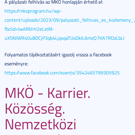
A pályázati felhívás az MKÖ honlapján érhető el:
https://mkoprogram.hu/wp-
content/uploads/2023/09/palyazati_felhivas_es_kozlemeny_
fbclid=IwAR0rH2eLxtM-
uX5NlWR40u8DCjP3qb4LjqxqaTUoDkIL6mzQ7KA7RDzLbLI
Folyamatos tájékoztatásért igazolj vissza a Facebook
eseményre:
https://www.facebook.com/events/3542465799305925
MKÖ - Karrier.
Közösség.
Nemzetközi