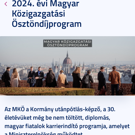
2024. évi Magyar
Közigazgatási
Ösztöndíjprogram
2023. október 04.
2 perc
Az MKÖ a Kormány utánpótlás-képző, a 30.
életévüket még be nem töltött, diplomás,
magyar fiatalok karrierindító programja, amelyet
a Miniszterelnökség működtet.