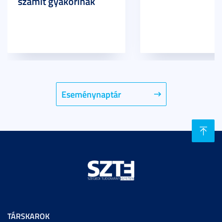
számít gyakorinak
Eseménynaptár
TÁRSKAROK