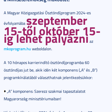
A Magyar Közigazgatási Ösztöndíjprogram 2024-es
szeptember
évfolyamába
15-től október 15-
ig lehet pályázni
az
mkoprogram.hu
weboldalon.
A 10 hónapos karrierindító ösztöndíjprogramba 60
ösztöndíjas jut be, akik idén két komponens („A” és „B”)
programkínálatából választhatnak jelentkezésükkor:
„A” komponens: Szerezz szakmai tapasztalatot
Magyarország minisztériumaiban!