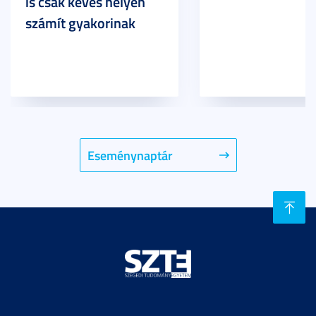
is csak kevés helyen
számít gyakorinak
Eseménynaptár