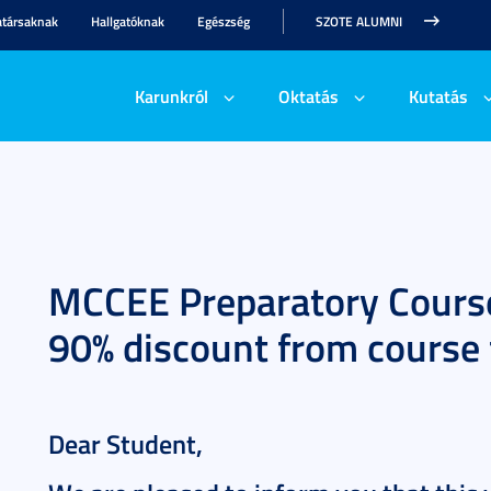
társaknak
Hallgatóknak
Egészség
SZOTE ALUMNI
Karunkról
Oktatás
Kutatás
MCCEE Preparatory Course
90% discount from course 
Dear Student,