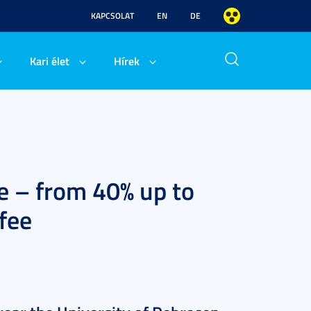
KAPCSOLAT
EN
DE
Kari élet
Hírek
 – from 40% up to
fee