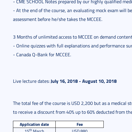
- CME SCHOOL Notes prepared by our highly qualified medic
- At the end of the course, an evaluating mock exam will be 
assessment before he/she takes the MCCEE.
3 Months of unlimited access to MCCEE on demand content 
- Online quizzes with full explanations and performance s
- Canada Q-Bank for MCCEE.
July 16, 2018 - August 10, 2018
Live lecture dates:
The total fee of the course is USD 2,200 but as a medical s
to receive a discount from 40% up to 60% deducted from the 
Application date
Fee
th
15
March
USD 880