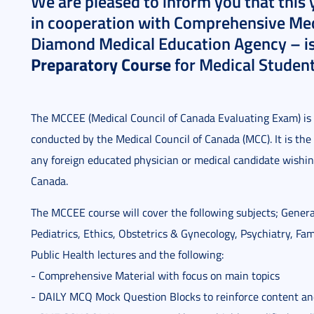
We are pleased to inform you that this 
in cooperation with Comprehensive Med
Diamond Medical Education Agency – is
Preparatory Course
for Medical Student
The MCCEE (Medical Council of Canada Evaluating Exam) is
conducted by the Medical Council of Canada (MCC). It is the
any foreign educated physician or medical candidate wishing
Canada.
The MCCEE course will cover the following subjects; Gener
Pediatrics, Ethics, Obstetrics & Gynecology, Psychiatry, Fa
Public Health lectures and the following:
- Comprehensive Material with focus on main topics
- DAILY MCQ Mock Question Blocks to reinforce content and 