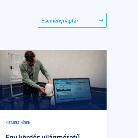
Eseménynaptár
KIEMELT HÍREK
Egy kérdés világméretű