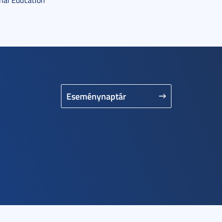
onal Education
Eseménynaptár