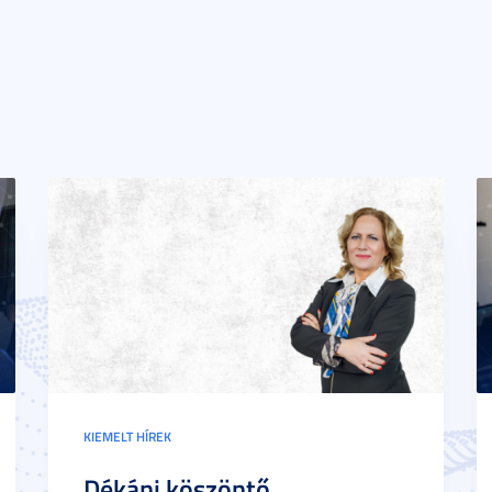
KIEMELT HÍREK
Dékáni köszöntő