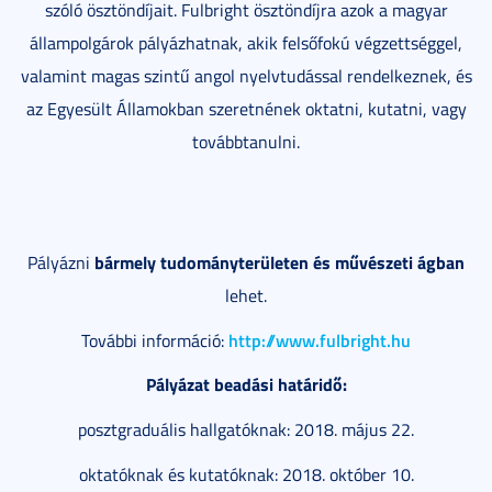
szóló ösztöndíjait. Fulbright ösztöndíjra azok a magyar
állampolgárok pályázhatnak, akik felsőfokú végzettséggel,
valamint magas szintű angol nyelvtudással rendelkeznek, és
az Egyesült Államokban szeretnének oktatni, kutatni, vagy
továbbtanulni.
bármely tudományterületen és m
ű
vészeti ágban
Pályázni
lehet.
http://www.fulbright.hu
További információ:
Pályázat beadási határid
ő
:
posztgraduális hallgatóknak: 2018. május 22.
oktatóknak és kutatóknak: 2018. október 10.