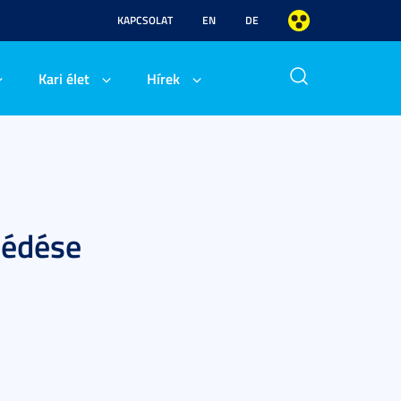
KAPCSOLAT
EN
DE
Kari élet
Hírek
védése