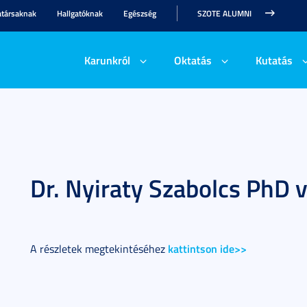
társaknak
Hallgatóknak
Egészség
SZOTE ALUMNI
Karunkról
Oktatás
Kutatás
Dr. Nyiraty Szabolcs PhD 
kattintson ide>>
A részletek megtekintéséhez