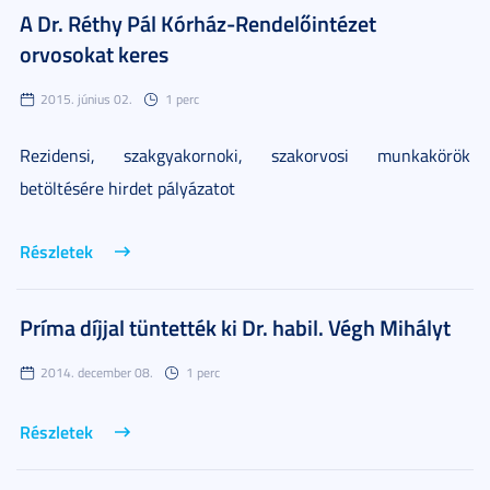
A Dr. Réthy Pál Kórház-Rendelőintézet
orvosokat keres
2015. június 02.
1 perc
Rezidensi, szakgyakornoki, szakorvosi munkakörök
betöltésére hirdet pályázatot
Részletek
Príma díjjal tüntették ki Dr. habil. Végh Mihályt
2014. december 08.
1 perc
Részletek