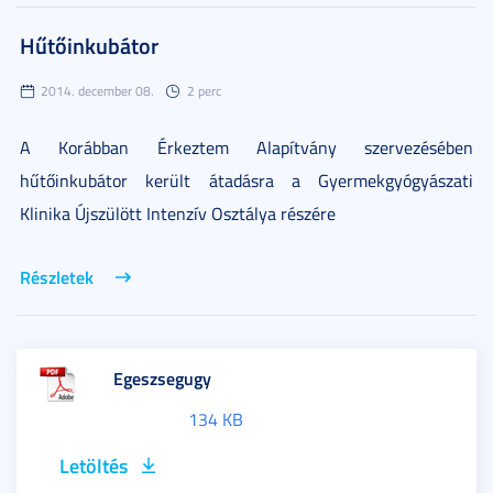
Hűtőinkubátor
2014. december 08.
2 perc
A Korábban Érkeztem Alapítvány szervezésében
hűtőinkubátor került átadásra a Gyermekgyógyászati
Klinika Újszülött Intenzív Osztálya részére
Részletek
Egeszsegugy
134 KB
Letöltés