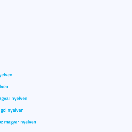
yelven
lven
magyar nyelven
ngol nyelven
hoz magyar nyelven