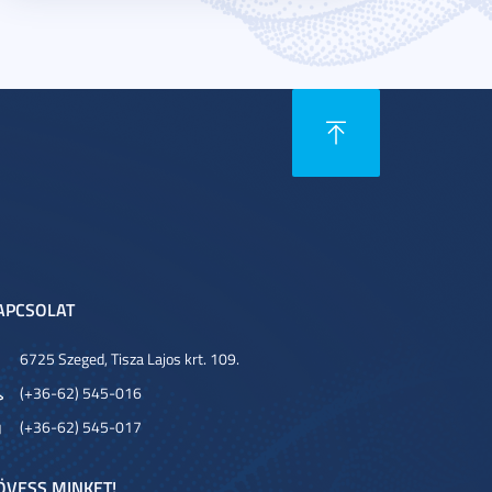
APCSOLAT
6725 Szeged, Tisza Lajos krt. 109.
(+36-62) 545-016
(+36-62) 545-017
ÖVESS MINKET!