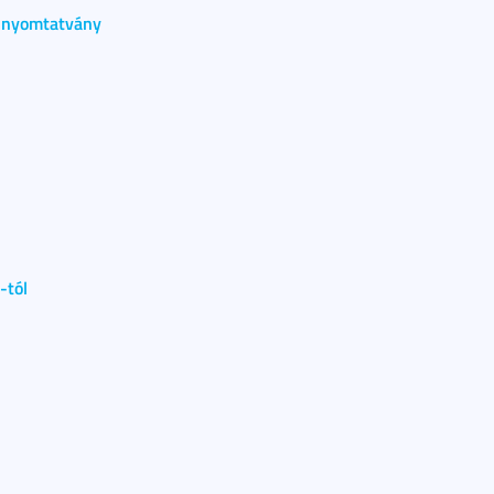
m nyomtatvány
-tól