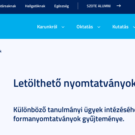
társaknak
Hallgatóknak
Egészség
SZOTE ALUMNI
Karunkról
Oktatás
Kutatás
k
Letölthető nyomtatványo
Különböző tanulmányi ügyek intézéséh
formanyomtatványok gyűjteménye.