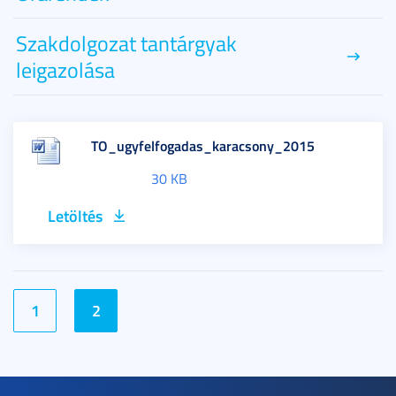
Szakdolgozat tantárgyak
leigazolása
TO_ugyfelfogadas_karacsony_2015
30 KB
Letöltés
1
2