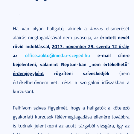
Ha van olyan hallgató, akinek a
kurzus
elismerését
érintett nevét
aláírás megtagadásával nem javasolja, az
rövid indoklással,
2017. november 29. szerda 12 óráig
az
office.aokto@med.u-szeged.hu
e-mail címre
bejelenteni, valamint Neptun-ban „nem értékelhető”
érdemjegyként
rögzíteni szíveskedjék
(nem
értékelhető=nem vett részt a szorgalmi időszakban a
kurzuson).
Felhívom szíves figyelmét, hogy a hallgatók a kötelező
gyakorlati kurzusok félévmegtagadása ellenére továbbra
is tudnak jelentkezni az adott tárgyból vizsgára, így az