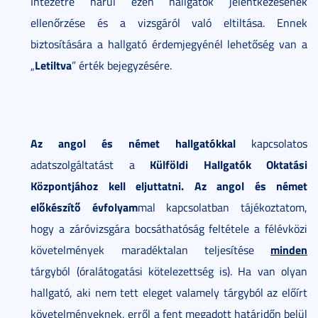
Intézetre hárul ezen hallgatók jelentkezésének
ellenőrzése és a vizsgáról való eltiltása. Ennek
biztosítására a hallgató érdemjegyénél lehetőség van a
Letiltva
„
” érték bejegyzésére.
Az angol és német hallgatókkal
kapcsolatos
Külföldi Hallgatók Oktatási
adatszolgáltatást a
Központjához kell eljuttatni. Az angol és német
előkészítő évfolyam
mal kapcsolatban tájékoztatom,
hogy a záróvizsgára bocsáthatóság feltétele a félévközi
minden
követelmények maradéktalan teljesítése
tárgyból (óralátogatási kötelezettség is). Ha van olyan
hallgató, aki nem tett eleget valamely tárgyból az előírt
követelményeknek, erről a fent megadott határidőn belül