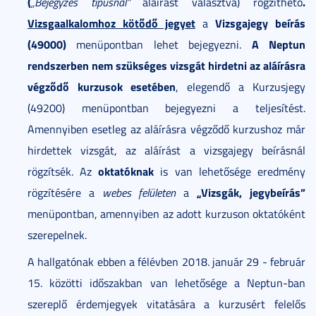
(
.
„Bejegyzés típusnál”
aláírást választva) rögzíthető
Vizsgaalkalomhoz kötődő jegyet
Vizsgajegy beírás
a
(49000)
A Neptun
menüpontban lehet bejegyezni.
rendszerben nem szükséges vizsgát hirdetni az aláírásra
végződő kurzusok esetében
, elegendő a Kurzusjegy
(49200) menüpontban bejegyezni a teljesítést.
Amennyiben esetleg az aláírásra végződő kurzushoz már
hirdettek vizsgát, az aláírást a vizsgajegy beírásnál
oktatóknak
rögzítsék. Az
is van lehetősége eredmény
„Vizsgák, jegybeírás”
rögzítésére a
webes felületen
a
menüpontban, amennyiben az adott kurzuson oktatóként
szerepelnek.
A hallgatónak ebben a félévben 2018. január 29 - február
15. közötti időszakban van lehetősége a Neptun-ban
szereplő érdemjegyek vitatására a kurzusért felelős