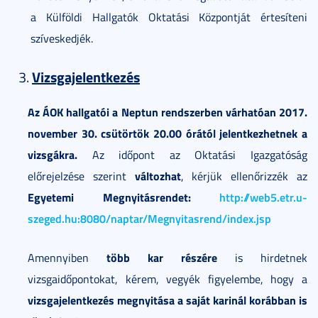
a Külföldi Hallgatók Oktatási Központját értesíteni
szíveskedjék.
Vizsgajelentkezés
Az ÁOK hallgatói a Neptun rendszerben várhatóan 2017.
november 30. csütörtök 20.00 órától jelentkezhetnek a
vizsgákra.
Az időpont az Oktatási Igazgatóság
változhat
előrejelzése szerint
, kérjük ellenőrizzék az
Egyetemi Megnyitásrendet:
http://web5.etr.u-
szeged.hu:8080/naptar/Megnyitasrend/index.jsp
több kar részére
Amennyiben
is hirdetnek
vizsgaidőpontokat, kérem, vegyék figyelembe, hogy a
vizsgajelentkezés megnyitása a saját karinál korábban is