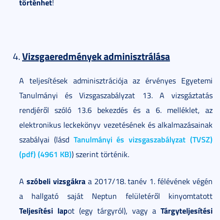
történhet
!
Vizsgaeredmények adminisztrálása
A teljesítések adminisztrációja az érvényes Egyetemi
Tanulmányi és Vizsgaszabályzat 13. A vizsgáztatás
rendjéről szóló 13.6 bekezdés és a 6. melléklet, az
elektronikus leckekönyv vezetésének és alkalmazásainak
Tanulmányi és vizsgaszabályzat (TVSZ)
szabályai (lásd
(pdf) (4961 KB)
) szerint történik.
szóbeli vizsgákra
A
a 2017/18. tanév 1. félévének végén
a hallgató saját Neptun felületéről kinyomtatott
Teljesítési lap
Tárgyteljesítési
ot (egy tárgyról), vagy a