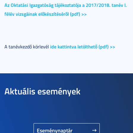
Az Oktatási Igazgatóság tájékoztatója a 2017/2018. tanév I.
félév vizsgáinak előkészítéséről (pdf) >>
ide kattintva letölthető (pdf) >>
A tanévkezdő körlevél
Aktuális események
Eseménynaptár