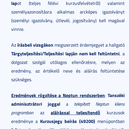
lap
ot (teljes félévi kurzusfelvételről) valamint
személyazonosításra alkalmas arcképes igazolványt
(személyi igazolvány, útlevél, jogosítvány) kell magával
vinnie.
írásbeli vizsgákon
Az
megszerzett érdemjegyet a hallgató
Tárgyteljesítési/Teljesítési lapján nem kell
feltüntetni
, a
dolgozat szolgál utólagos ellenőrzésre, melyen az
eredmény, az értékelő neve és aláírás feltüntetése
szükséges.
Eredmények rögzítése a Neptun rendszerben
Tanszéki
:
adminisztrátori joggal
a
telepített Neptun kliens
aláírással teljesítendő
programban
az
kurzusok
Kurzusjegy beírás (49200)
eredménye a
menüpontban