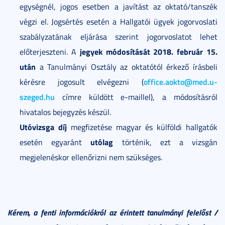
egységnél, jogos esetben a javítást az oktató/tanszék
végzi el. Jogsértés esetén a Hallgatói ügyek jogorvoslati
szabályzatának eljárása szerint jogorvoslatot lehet
jegyek módosítását 2018. február 15.
előterjeszteni. A
után
a Tanulmányi Osztály az oktatótól érkező írásbeli
office.aokto@med.u-
kérésre jogosult elvégezni (
szeged.hu
címre küldött e-maillel), a módosításról
hivatalos bejegyzés készül.
Utóvizsga díj
megfizetése magyar és külföldi hallgatók
utólag
esetén egyaránt
történik, ezt a vizsgán
megjelenéskor ellenőrizni nem szükséges.
Kérem, a fenti információkról az érintett tanulmányi felelőst /