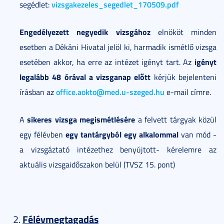
vizsgakezeles_segedlet_170509.pdf
segédlet:
Engedélyezett negyedik vizsgához
elnököt minden
esetben a Dékáni Hivatal jelöl ki, harmadik ismétlő vizsga
igényt
esetében akkor, ha erre az intézet igényt tart. Az
legalább 48 órával a vizsganap előtt
kérjük bejelenteni
office.aokto@med.u-szeged.hu
írásban az
e-mail címre.
sikeres vizsga megismétlésére
A
a felvett tárgyak közül
egy tantárgyból egy alkalommal
egy félévben
van mód -
a vizsgáztató intézethez benyújtott- kérelemre az
aktuális vizsgaidőszakon belül (TVSZ 15. pont)
Félévmegtagadás